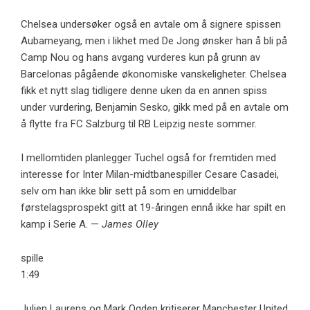
Chelsea undersøker også en avtale om å signere spissen
Aubameyang, men i likhet med De Jong ønsker han å bli på
Camp Nou og hans avgang vurderes kun på grunn av
Barcelonas pågående økonomiske vanskeligheter. Chelsea
fikk et nytt slag tidligere denne uken da en annen spiss
under vurdering, Benjamin Sesko, gikk med på en avtale om
å flytte fra FC Salzburg til RB Leipzig neste sommer.
I mellomtiden planlegger Tuchel også for fremtiden med
interesse for Inter Milan-midtbanespiller Cesare Casadei,
selv om han ikke blir sett på som en umiddelbar
førstelagsprospekt gitt at 19-åringen ennå ikke har spilt en
kamp i Serie A. —
James Olley
spille
1:49
Julien Laurens og Mark Ogden kritiserer Manchester United