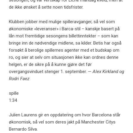
sesongen, og var vertskap for Elche mandag kveld, men at
de ikke ønsket å sette noen tidsfrister.
Klubben jobber med mulige spilleravganger, så vel som
økonomiske «leveranser» i Barca-stil – kanskje basert på
lån mot fremtidige sesongens billettinntekter – som kan
bringe inn de nødvendige midlene, sa kilder. Betis har også
forsøkt å berolige spillernes agenter med et budskap om
ro, og sier at selv om situasjonen ikke kan ordnes denne
helgen, er de sikre på å kunne gjøre det før
overgangsvinduet stenger 1. september. —
Alex Kirkland og
Rodri Faez
spille
1:34
Julien Laurens gir en oppdatering om hvor Barcelona står
økonomisk, så vel som deres jakt på Manchester Citys
Bernardo Silva.