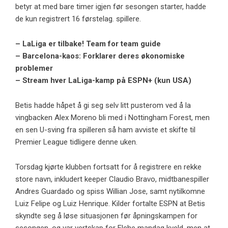
betyr at med bare timer igjen før sesongen starter, hadde
de kun registrert 16 førstelag. spillere.
– LaLiga er tilbake! Team for team guide
– Barcelona-kaos: Forklarer deres økonomiske
problemer
– Stream hver LaLiga-kamp på ESPN+ (kun USA)
Betis hadde håpet å gi seg selv litt pusterom ved å la
vingbacken Alex Moreno bli med i Nottingham Forest, men
en sen U-sving fra spilleren så ham avviste et skifte til
Premier League tidligere denne uken.
Torsdag kjørte klubben fortsatt for å registrere en rekke
store navn, inkludert keeper Claudio Bravo, midtbanespiller
Andres Guardado og spiss Willian Jose, samt nytilkomne
Luiz Felipe og Luiz Henrique. Kilder fortalte ESPN at Betis
skyndte seg å løse situasjonen før åpningskampen for