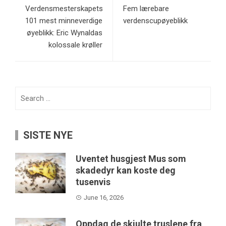
Verdensmesterskapets
Fem lærebare
101 mest minneverdige
verdenscupøyeblikk
øyeblikk: Eric Wynaldas
kolossale krøller
Search
for:
SISTE NYE
Uventet husgjest Mus som
skadedyr kan koste deg
tusenvis
June 16, 2026
Oppdag de skjulte truslene fra