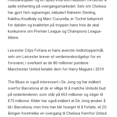
midtbanespiller og en spiss ettersom klubben fortsetter å
spille innhenting på overgangsmarkedet. Selv om Chelsea
har gjort fem signeringer, inkludert Raheem Sterling,
Kalidou Koulibaly og Marc Cucurella, er Tuchel bekymret
for dybden og kvaliteten på troppen hans hvis de skal
konkurrere om Premier League og Champions League-
titlene.
Leicester Citys Fofana er hans øverste midtstoppermål,
selv om Leicester krever et verdensrekordgebyr for en
forsvarer, i overkant av de 80 millioner pundene
Manchester United betalte dem for Harry Maguire i 2019.
The Blues er også interessert i De Jong og har indikert
overfor Barcelona at de er villige til å matche Uniteds bud
på nederlenderen, som står på €63 millioner og stiger til
€75 millioner. Kilder har også indikert at De Jong ønsker å
bli i Barcelona, ​​men hvis han blir tvunget til å forlate, vil 25-
åringen foretrekke en overgang til Chelsea fremfor United.