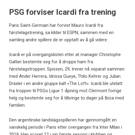
PSG forviser Icardi fra trening
Paris Saint-Germain har forvist Mauro Icardi fra
førstelagstrening, sa kilder til ESPN, sammen med en
samling andre spillere de er opptatt av å gå videre.
Icardi er på overgangslisten etter at manager Christophe
Galtier bestemte seg for å droppe ham fra
førstelagstroppen. Spissen, 29, trener nå separat sammen
med Ander Herrera, Idrissa Gueye, Thilo Kehrer og Julian
Draxler i en andre gruppe kalt «The Loft». Icardi ble utelatt
fra troppen til PSGs Ligue 1-åpning mot Clermont forrige
helg og bestemte seg for å tilbringe to dager på Ibiza med
familien.
Den argentinske landslagsspilleren har gjennomgått en
vanskelig periode i Paris etter overgangen fra Inter Milan i
2019. Han scoret 12 i sin første sesong i klubben og