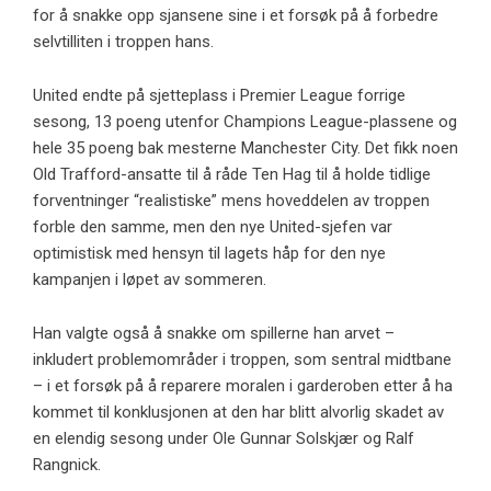
for å snakke opp sjansene sine i et forsøk på å forbedre
selvtilliten i troppen hans.
United endte på sjetteplass i Premier League forrige
sesong, 13 poeng utenfor Champions League-plassene og
hele 35 poeng bak mesterne Manchester City. Det fikk noen
Old Trafford-ansatte til å råde Ten Hag til å holde tidlige
forventninger “realistiske” mens hoveddelen av troppen
forble den samme, men den nye United-sjefen var
optimistisk med hensyn til lagets håp for den nye
kampanjen i løpet av sommeren.
Han valgte også å snakke om spillerne han arvet –
inkludert problemområder i troppen, som sentral midtbane
– i et forsøk på å reparere moralen i garderoben etter å ha
kommet til konklusjonen at den har blitt alvorlig skadet av
en elendig sesong under Ole Gunnar Solskjær og Ralf
Rangnick.