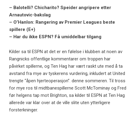
– Balotelli? Chicharito? Speider angripere etter
Arnautovic-bakslag
– O’Hanlon: Rangering av Premier Leagues beste
spillere (E+)
– Har du ikke ESPN? Få umiddelbar tilgang
Kilder sa til ESPN at det er en følelse i klubben at noen av
Rangnicks offentlige kommentarer om troppen har
påvirket spillerne, og Ten Hag har vært raskt ute med å ta
avstand fra mye av tyskerens vurdering, inkludert at United
trengte “åpen hjerteoperasjon”. denne sommeren. Til tross
for mye ros til midtbanespillerne Scott McTominay og Fred
før helgens tap mot Brighton, sa kilder til ESPN at Ten Hag
allerede var klar over at de ville slite uten ytterligere
forsterkninger.