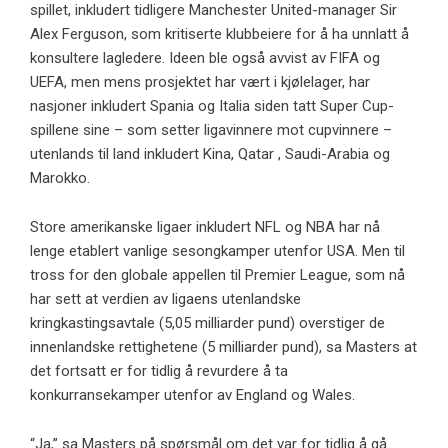
spillet, inkludert tidligere Manchester United-manager Sir
Alex Ferguson, som kritiserte klubbeiere for å ha unnlatt å
konsultere lagledere. Ideen ble også avvist av FIFA og
UEFA, men mens prosjektet har vært i kjølelager, har
nasjoner inkludert Spania og Italia siden tatt Super Cup-
spillene sine – som setter ligavinnere mot cupvinnere –
utenlands til land inkludert Kina, Qatar , Saudi-Arabia og
Marokko.
Store amerikanske ligaer inkludert NFL og NBA har nå
lenge etablert vanlige sesongkamper utenfor USA. Men til
tross for den globale appellen til Premier League, som nå
har sett at verdien av ligaens utenlandske
kringkastingsavtale (5,05 milliarder pund) overstiger de
innenlandske rettighetene (5 milliarder pund), sa Masters at
det fortsatt er for tidlig å revurdere å ta
konkurransekamper utenfor av England og Wales.
“Ja,” sa Masters på spørsmål om det var for tidlig å gå