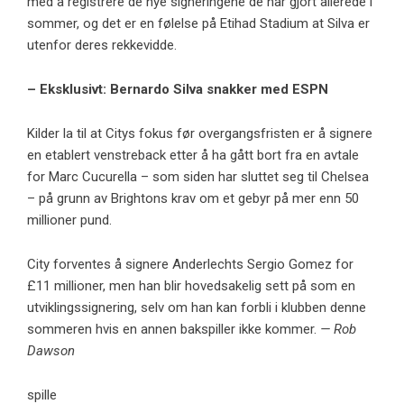
med å registrere de nye signeringene de har gjort allerede i
sommer, og det er en følelse på Etihad Stadium at Silva er
utenfor deres rekkevidde.
– Eksklusivt: Bernardo Silva snakker med ESPN
Kilder la til at Citys fokus før overgangsfristen er å signere
en etablert venstreback etter å ha gått bort fra en avtale
for Marc Cucurella – som siden har sluttet seg til Chelsea
– på grunn av Brightons krav om et gebyr på mer enn 50
millioner pund.
City forventes å signere Anderlechts Sergio Gomez for
£11 millioner, men han blir hovedsakelig sett på som en
utviklingssignering, selv om han kan forbli i klubben denne
sommeren hvis en annen bakspiller ikke kommer.
— Rob
Dawson
spille