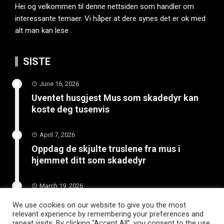
Hei og velkommen til denne nettsiden som handler om
interessante temaer. Vi håper at dere synes det er ok med
alt man kan lese .
SISTE
June 16, 2026
Uventet husgjest Mus som skadedyr kan
koste deg tusenvis
April 7, 2026
Oppdag de skjulte truslene fra mus i
hjemmet ditt som skadedyr
March 19, 2026
Slik vedlikeholder du tilhengeren for
We use cookies on our website to give you the most
langvarig bruk
relevant experience by remembering your preferences and
repeat visits. By clicking “Accept All”, you consent to the use