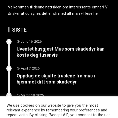
Velkommen til denne nettsiden om interessante emner! Vi
ønsker at du synes det er ok med alt man vil lese her.
SISTE
June 16, 2026
Uventet husgjest Mus som skadedyr kan
koste deg tusenvis
April 7, 2026
Oppdag de skjulte truslene fra mus i
hjemmet ditt som skadedyr
March 19, 2026
Slik vedlikeholder du tilhengeren for
We use cookies on our website to give you the most
langvarig bruk
relevant experience by remembering your preferences and
repeat visits. By clicking “Accept All”, you consent to the use