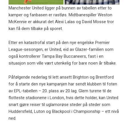
Manchester United ligger på bunnen av tabellen etter to
kamper og fanbasen er rastløs. Midtbanespiller Weston
McKennie er akkurat det Alexi Lalas og David Mosse tror
kan få dem tilbake på sporet.
Etter en katastrofal start på den nye engelske Premier
League-sesongen, er United, eid av Glazer-familien som
også kontrollerer Tampa Bay Buccaneers, fast i en
situasjon som ville vært utenkelig for bare noen år tilbake.
Påfølgende nederlag til lett ansett Brighton og Brentford
for å starte den nye kampanjen har sendt klubben til foten
av EPL-tabellen – 20. plass av 20 lag. Glem turene til de
flotteste stadionene i London, hvis dette holder, kan United
snart gjøre reiser til uglamorøse steder på steder som
Huddersfield, Luton og Blackpool i Championship – ett nivå
ned.