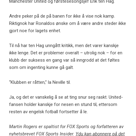
Manchester United og førstesesongsjef Erik ten Hag.
Andre peker på de på banen for ikke å vise nok kamp.
Riktignok har Ronaldos ønske om å være andre steder ikke
gjort noe for lagets enhet.
Til nå har ten Hag unngått kritikk, men det varer kanskje
ikke lenge. Det er problemer overalt – utrolig nok – for en
klubb der suksess en gang var så inngrodd at det føltes
som om ingenting kunne gå galt.
“Klubben er råtten,” la Neville til.
Ja, og det er vanskelig å se at ting snur seg raskt. United-
fansen holder kanskje for nesen en stund til, ettersom
resten av engelsk fotball fortsetter å le.
Martin Rogers er spaltist for FOX Sports og forfatteren av
nyhetsbrevet FOX Sports Insider.
Y
du kan abonnere på det