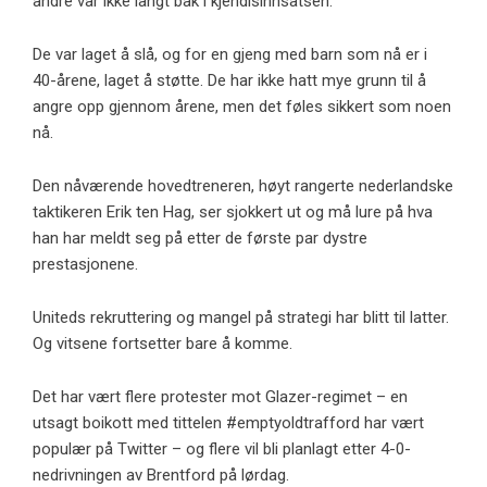
andre var ikke langt bak i kjendisinnsatsen.
De var laget å slå, og for en gjeng med barn som nå er i
40-årene, laget å støtte. De har ikke hatt mye grunn til å
angre opp gjennom årene, men det føles sikkert som noen
nå.
Den nåværende hovedtreneren, høyt rangerte nederlandske
taktikeren Erik ten Hag, ser sjokkert ut og må lure på hva
han har meldt seg på etter de første par dystre
prestasjonene.
Uniteds rekruttering og mangel på strategi har blitt til latter.
Og vitsene fortsetter bare å komme.
Det har vært flere protester mot Glazer-regimet – en
utsagt boikott med tittelen #emptyoldtrafford har vært
populær på Twitter – og flere vil bli planlagt etter 4-0-
nedrivningen av Brentford på lørdag.