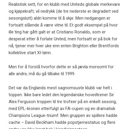
Realistisk sett, for en klubb med Uniteds globale merkevare
og kjøpekraft, vil nedrykk (de tre nederste er degradert ved
sesongslutt) aldri komme til å skje. Men nedgangen er
fortsatt slående å være vitne til. Et godt eksempel på hvor
ille ting har gått galt er at Cristiano Ronaldo, som er
desperat etter å forlate United, men fortsatt er på bok for
nå, tjener mer hver uke enn enten Brighton eller Brentfords
kollektive start XI-lønn.
Men for å forstå hvorfor dette er så jævla morsomt for
alle andre, må du gå tilbake til 1999.
Det var da Englands mest sagnomsuste klubb var helt i
toppen. Ikke bare ledet den legendariske hovedtrener Sir
Alex Ferguson troppen til tre trofeer på en enkelt sesong,
med EPL-kronen etterfulgt av FA-cupen og en dramatisk
Champions League-triumf. Men gruppen av spillere hadde
cache – David Beckham hadde popstjernestatus og flere