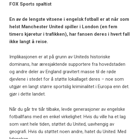
FOX Sports spaltist
En av de lengste vitsene i engelsk fotball er at når som
helst
Manchester United
spiller i London (en fem
timers kjøretur i trafikken), har fansen deres i hvert fall
ikke langt å reise.
Implikasjonen er at på grunn av Uniteds historiske
dominans, har æresjaktende supportere fra hovedstaden
og andre deler av England gravitert masse til de røde
djevlene i stedet for å støtte lokallaget deres – noe som
utgjør en langt større sportslig kriminalitet i Europa enn det.
gjør i dette landet.
Når du går tre tiår tilbake, levde generasjoner av engelske
fotballfans med en enkel virkelighet: Hvis du ville ha et lag
som vant hele tiden, støttet du United, uavhengig av
geografi. Hvis du støttet noen andre, hatet du United. Med