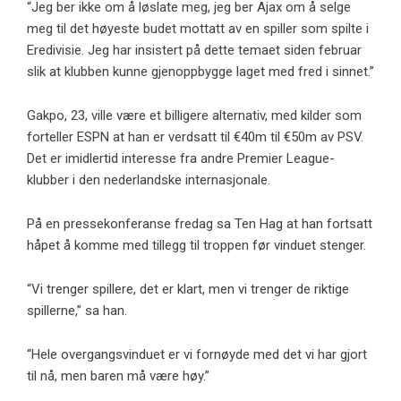
“Jeg ber ikke om å løslate meg, jeg ber Ajax om å selge
meg til det høyeste budet mottatt av en spiller som spilte i
Eredivisie. Jeg har insistert på dette temaet siden februar
slik at klubben kunne gjenoppbygge laget med fred i sinnet.”
Gakpo, 23, ville være et billigere alternativ, med kilder som
forteller ESPN at han er verdsatt til €40m til €50m av PSV.
Det er imidlertid interesse fra andre Premier League-
klubber i den nederlandske internasjonale.
På en pressekonferanse fredag ​​sa Ten Hag at han fortsatt
håpet å komme med tillegg til troppen før vinduet stenger.
“Vi trenger spillere, det er klart, men vi trenger de riktige
spillerne,” sa han.
“Hele overgangsvinduet er vi fornøyde med det vi har gjort
til nå, men baren må være høy.”