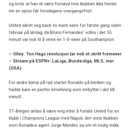
og lovte at han vil være fornøyd hvis klubben ikke henter
inn en spiss før torsdagens overgangsfrist.
United sikret seg back-to-back seire for første gang siden
februar på lørdag, da Bruno Fernandes’ volley i det 55.
minutt var nok til å vinne en 1-0-seier på Southampton.
– Olley: Ten Hags revolusjon tar nok et skritt fremover
– Stream på ESPN+: LaLiga, Bundesliga, MLS, mer
(USA)
For andre kamp på rad startet Ronaldo på benken og
hadde bare en perifer innvirkning som innbytter i det 68.
minutt.
37-åringen antas å være ivrig etter å forlate United for en
klubb i Champions League med Napoli, den siste klubben
som Ronaldos agent Jorge Mendes sa om et mulig trekk.