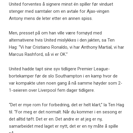
United forventes å signere minst én spiller før vinduet
stenger med samtaler om en avtale for Ajax-vingen
Antony mens de leter etter en annen spiss.
Men, presset på om han ville være fornøyd med
alternativene hvis United mislykkes i den jakten, sa Ten
Hag: “Vi har Cristiano Ronaldo, vi har Anthony Martial, vi har
Marcus Rashford, så vi er OK.”
United hadde tapt sine syv tidligere Premier League-
bortekamper før de slo Southampton i en kamp hvor de
var kompakte uten noen gang å nå samme høyder som 2-
1-seieren over Liverpool fem dager tidligere.
“Det er mye rom for forbedring, det er helt klart,” la Ten Hag
til. “For meg er det normalt. Når du kommer i en sesong er
det alltid tøft. Det er en. Det andre er at jeg er ny,
samarbeidet med laget er nytt, det er en ny måte å spille