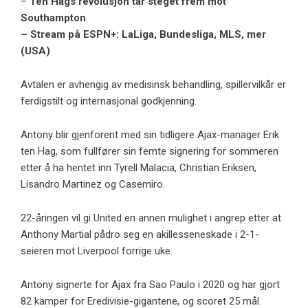
–
Ten Hags revolusjon tar steget frem mot
Southampton
– Stream på ESPN+: LaLiga, Bundesliga, MLS, mer
(USA)
Avtalen er avhengig av medisinsk behandling, spillervilkår er
ferdigstilt og internasjonal godkjenning.
Antony blir gjenforent med sin tidligere Ajax-manager Erik
ten Hag, som fullfører sin femte signering for sommeren
etter å ha hentet inn Tyrell Malacia, Christian Eriksen,
Lisandro Martinez og Casemiro.
22-åringen vil gi United en annen mulighet i angrep etter at
Anthony Martial pådro seg en akillesseneskade i 2-1-
seieren mot Liverpool forrige uke.
Antony signerte for Ajax fra Sao Paulo i 2020 og har gjort
82 kamper for Eredivisie-gigantene, og scoret 25 mål.