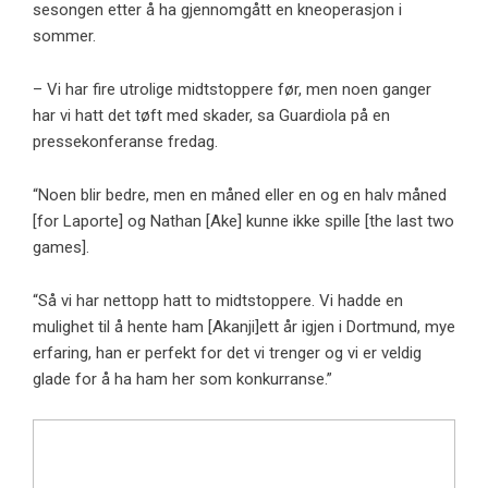
sesongen etter å ha gjennomgått en kneoperasjon i
sommer.
– Vi har fire utrolige midtstoppere før, men noen ganger
har vi hatt det tøft med skader, sa Guardiola på en
pressekonferanse fredag.
“Noen blir bedre, men en måned eller en og en halv måned
[for Laporte] og Nathan [Ake] kunne ikke spille [the last two
games].
“Så vi har nettopp hatt to midtstoppere. Vi hadde en
mulighet til å hente ham [Akanji]ett år igjen i Dortmund, mye
erfaring, han er perfekt for det vi trenger og vi er veldig
glade for å ha ham her som konkurranse.”