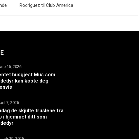
unde
Rodriguez til Club America
TE
une 16, 2026
ntet husgjest Mus som
dedyr kan koste deg
envis
pril 7, 2026
dag de skjulte truslene fra
 i hjemmet ditt som
adedyr
arch 19, 2026