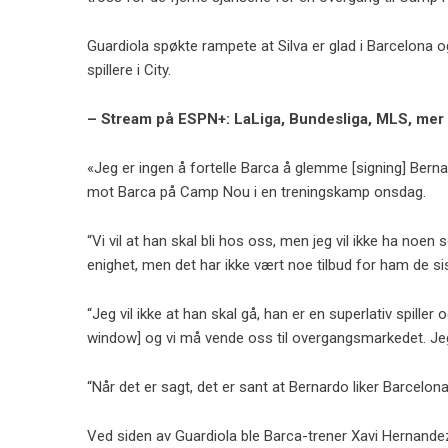
Guardiola spøkte rampete at Silva er glad i Barcelona og 
spillere i City.
– Stream på ESPN+: LaLiga, Bundesliga, MLS, mer
«Jeg er ingen å fortelle Barca å glemme [signing] Berna
mot Barca på Camp Nou i en treningskamp onsdag.
“Vi vil at han skal bli hos oss, men jeg vil ikke ha noen
enighet, men det har ikke vært noe tilbud for ham de si
“Jeg vil ikke at han skal gå, han er en superlativ spiller 
window] og vi må vende oss til overgangsmarkedet. Jeg v
“Når det er sagt, det er sant at Bernardo liker Barcelona
Ved siden av Guardiola ble Barca-trener Xavi Hernandez 