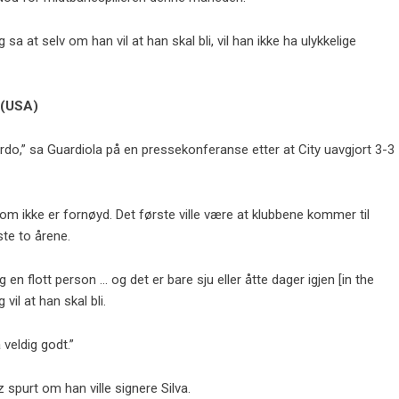
sa at selv om han vil at han skal bli, vil han ikke ha ulykkelige
 (USA)
rdo,” sa Guardiola på en pressekonferanse etter at City uavgjort 3-3
 som ikke er fornøyd. Det første ville være at klubbene kommer til
ste to årene.
og en flott person … og det er bare sju eller åtte dager igjen [in the
il at han skal bli.
 veldig godt.”
spurt om han ville signere Silva.