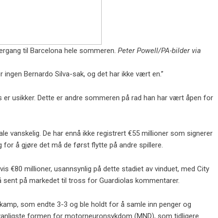
overgang til Barcelona hele sommeren.
Peter Powell/PA-bilder via
er ingen Bernardo Silva-sak, og det har ikke vært en.”
s er usikker. Dette er andre sommeren på rad han har vært åpen for
le vanskelig. De har ennå ikke registrert €55 millioner som signerer
or å gjøre det må de først flytte på andre spillere.
vis €80 millioner, usannsynlig på dette stadiet av vinduet, med City
 så sent på markedet til tross for Guardiolas kommentarer.
amp, ​​som endte 3-3 og ble holdt for å samle inn penger og
n vanligste formen for motorneuronsykdom (MND), som tidligere