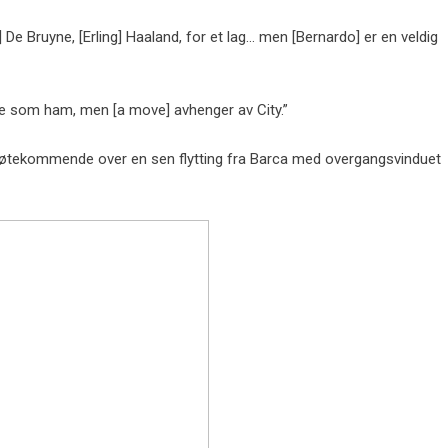
] De Bruyne, [Erling] Haaland, for et lag… men [Bernardo] er en veldig
lere som ham, men [a move] avhenger av City.”
imøtekommende over en sen flytting fra Barca med overgangsvinduet