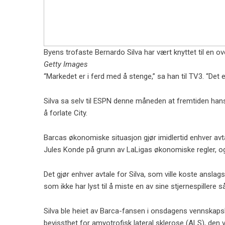
Byens trofaste Bernardo Silva har vært knyttet til en 
Getty Images
“Markedet er i ferd med å stenge,” sa han til TV3. “Det 
Silva sa selv til ESPN denne måneden at fremtiden han
å forlate City.
Barcas økonomiske situasjon gjør imidlertid enhver avta
Jules Konde på grunn av LaLigas økonomiske regler, og f
Det gjør enhver avtale for Silva, som ville koste anslags
som ikke har lyst til å miste en av sine stjernespillere
Silva ble heiet av Barca-fansen i onsdagens vennskapsk
bevissthet for amyotrofisk lateral sklerose (ALS), de