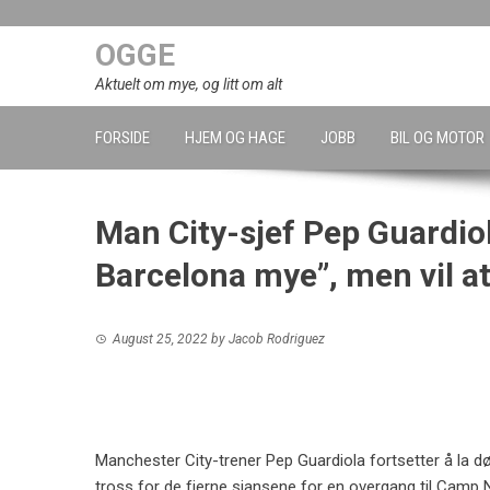
Skip
to
OGGE
content
Aktuelt om mye, og litt om alt
FORSIDE
HJEM OG HAGE
JOBB
BIL OG MOTOR
Man City-sjef Pep Guardiol
Barcelona mye”, men vil at
August 25, 2022
by
Jacob Rodriguez
Manchester City-trener Pep Guardiola fortsetter å la dør
tross for de fjerne sjansene for en overgang til Camp