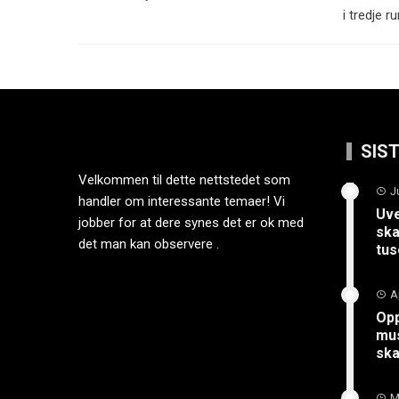
i tredje r
SIS
Velkommen til dette nettstedet som
J
handler om interessante temaer! Vi
Uve
jobber for at dere synes det er ok med
ska
det man kan observere .
tus
A
Opp
mus
sk
M