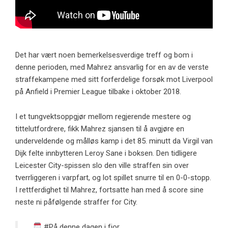
Det har vært noen bemerkelsesverdige treff og bom i
denne perioden, med Mahrez ansvarlig for en av de verste
straffekampene med sitt forferdelige forsøk mot Liverpool
på Anfield i Premier League tilbake i oktober 2018.
I et tungvektsoppgjør mellom regjerende mestere og
tittelutfordrere, fikk Mahrez sjansen til å avgjøre en
underveldende og målløs kamp i det 85. minutt da Virgil van
Dijk felte innbytteren Leroy Sane i boksen. Den tidligere
Leicester City-spissen slo den ville straffen sin over
tverrliggeren i varpfart, og lot spillet snurre til en 0-0-stopp.
I rettferdighet til Mahrez, fortsatte han med å score sine
neste ni påfølgende straffer for City.
#På denne dagen
i fjor…