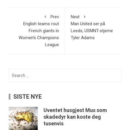
Prev
Next
English teams rout
Man United ser på
French giants in
Leeds, USMNT-stjerne
Women’s Champions
Tyler Adams
League
Search
for:
SISTE NYE
Uventet husgjest Mus som
skadedyr kan koste deg
tusenvis