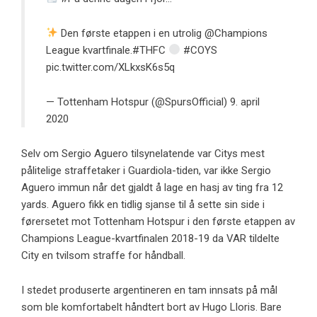
Den første etappen i en utrolig
@Champions
League
kvartfinale.
#THFC
#COYS
pic.twitter.com/XLkxsK6s5q
— Tottenham Hotspur (@SpursOfficial)
9. april
2020
Selv om Sergio Aguero tilsynelatende var Citys mest
pålitelige straffetaker i Guardiola-tiden, var ikke Sergio
Aguero immun når det gjaldt å lage en hasj av ting fra 12
yards. Aguero fikk en tidlig sjanse til å sette sin side i
førersetet mot Tottenham Hotspur i den første etappen av
Champions League-kvartfinalen 2018-19 da VAR tildelte
City en tvilsom straffe for håndball.
I stedet produserte argentineren
en tam innsats på mål
som ble komfortabelt håndtert bort av Hugo Lloris. Bare