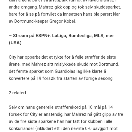
klart å tjene på et straffespark vunnet av Riyad Mahrez i
andre omgang. Mahrez gikk opp og tok selv skuddsparket,
bare for å se på fortvilet da innsatsen hans ble parert klar
av Dortmund-keeper Gregor Kobel.
– Stream på ESPN+: LaLiga, Bundesliga, MLS, mer
(USA)
City har opparbeidet et rykte for å feile straffer de siste
årene, med Mahrez sitt mislykkede skudd mot Dortmund,
det femte sparket som Guardiolas lag ikke klarte å
konvertere på 19 forsøk fra starten av forrige sesong.
2 relatert
Selv om hans generelle strafferekord på 10 mål på 14
forsøk for City er anstendig, har Mahrez nå gått glipp av tre
av de fire siste sparkene han har tatt for klubben i alle
konkurranser (inkludert ett i den nevnte 0-0 uavgjort mot