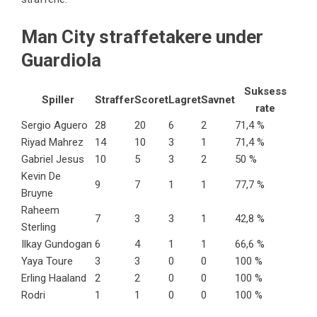
Man City straffetakere under
Guardiola
Suksess
Spiller
Straffer
Scoret
Lagret
Savnet
rate
Sergio Aguero
28
20
6
2
71,4 %
Riyad Mahrez
14
10
3
1
71,4 %
Gabriel Jesus
10
5
3
2
50 %
Kevin De
9
7
1
1
77,7 %
Bruyne
Raheem
7
3
3
1
42,8 %
Sterling
Ilkay Gundogan
6
4
1
1
66,6 %
Yaya Toure
3
3
0
0
100 %
Erling Haaland
2
2
0
0
100 %
Rodri
1
1
0
0
100 %