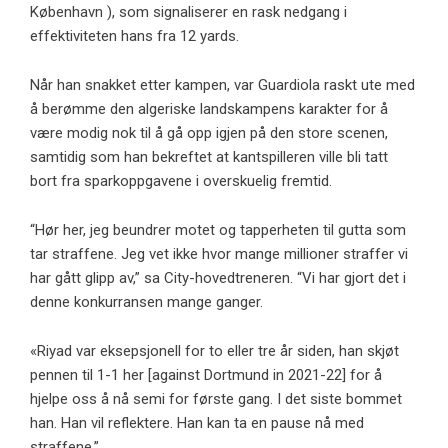
København ), som signaliserer en rask nedgang i
effektiviteten hans fra 12 yards.
Når han snakket etter kampen, var Guardiola raskt ute med
å berømme den algeriske landskampens karakter for å
være modig nok til å gå opp igjen på den store scenen,
samtidig som han bekreftet at kantspilleren ville bli tatt
bort fra sparkoppgavene i overskuelig fremtid.
“Hør her, jeg beundrer motet og tapperheten til gutta som
tar straffene. Jeg vet ikke hvor mange millioner straffer vi
har gått glipp av,” sa City-hovedtreneren. “Vi har gjort det i
denne konkurransen mange ganger.
«Riyad var eksepsjonell for to eller tre år siden, han skjøt
pennen til 1-1 her [against Dortmund in 2021-22] for å
hjelpe oss å nå semi for første gang. I det siste bommet
han. Han vil reflektere. Han kan ta en pause nå med
straffene.”