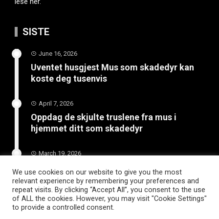
lese her.
SISTE
June 16, 2026
Uventet husgjest Mus som skadedyr kan
koste deg tusenvis
April 7, 2026
Oppdag de skjulte truslene fra mus i
hjemmet ditt som skadedyr
March 19, 2026
Slik vedlikeholder du tilhengeren for
We use cookies on our website to give you the most
langvarig bruk
relevant experience by remembering your preferences and
repeat visits. By clicking “Accept All”, you consent to the use
of ALL the cookies. However, you may visit "Cookie Settings"
to provide a controlled consent.