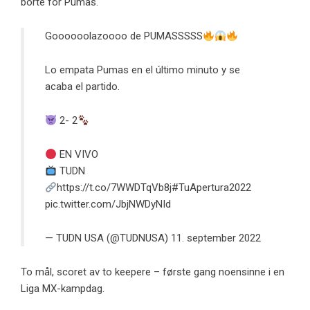
borte for Pumas.
Goooooolazoooo de PUMASSSSS
Lo empata Pumas en el último minuto y se
acaba el partido.
2- 2
EN VIVO
TUDN
https://t.co/7WWDTqVb8j
#TuApertura2022
pic.twitter.com/JbjNWDyNId
— TUDN USA (@TUDNUSA)
11. september 2022
To mål, scoret av to keepere – første gang noensinne i en
Liga MX-kampdag.