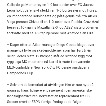
Gallardo ga Monterrey en 1-0 borteseier over FC Juarez,
Leon holdt defensivt sterkt i en 1-0 borteseier mot Tigres,
en imponerende soloinnsats og påfølgende mål fra Alexis
Vega presset Chivas til en 1-0-seier over Puebla, Cruz Azul
beseiret 10-manns Mazatlan 2-0, og Atlas’ siste problemer
fortsatte med et 3-1-tap hjemme mot Atletico San Luis.
– Dager etter at Atlas-manager Diego Cocca klaget over
mangel på hvile og skadeproblemer som har ført til én
seier i deres siste 12 kamper, står de slitende rygg mot
rygg Liga MX-mesterne nå klar til å møte forsvarende
MLS-cupholdere New York City FC denne onsdagen i
Campeones Cup.
– Selv om de bemerket at utviklingen ikke er noe nytt på
grunn av hans tidligere engasjement i den amerikanske
landslagsstrukturen, bekreftet en representant fra US
Soccer overfor ESPN forrige fredag ​​at de følger