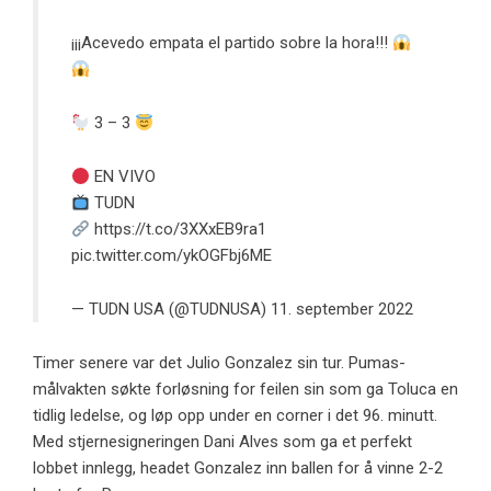
¡¡¡Acevedo empata el partido sobre la hora!!!
3 – 3
EN VIVO
TUDN
https://t.co/3XXxEB9ra1
pic.twitter.com/ykOGFbj6ME
— TUDN USA (@TUDNUSA)
11. september 2022
Timer senere var det Julio Gonzalez sin tur. Pumas-
målvakten søkte forløsning for feilen sin som ga Toluca en
tidlig ledelse, og løp opp under en corner i det 96. minutt.
Med stjernesigneringen Dani Alves som ga et perfekt
lobbet innlegg, headet Gonzalez inn ballen for å vinne 2-2