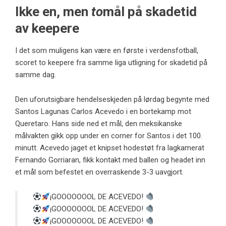
Ikke en, men
to
mål på skadetid
av keepere
I det som muligens kan være en første i verdensfotball,
scoret to keepere fra samme liga utligning for skadetid på
samme dag.
Den uforutsigbare hendelseskjeden på lørdag begynte med
Santos Lagunas Carlos Acevedo i en bortekamp mot
Queretaro. Hans side ned et mål, den meksikanske
målvakten gikk opp under en corner for Santos i det 100.
minutt. Acevedo jaget et knipset hodestøt fra lagkamerat
Fernando Gorriaran, fikk kontakt med ballen og headet inn
et mål som befestet en overraskende 3-3 uavgjort.
¡GOOOOOOOL DE ACEVEDO!
¡GOOOOOOOL DE ACEVEDO!
¡GOOOOOOOL DE ACEVEDO!