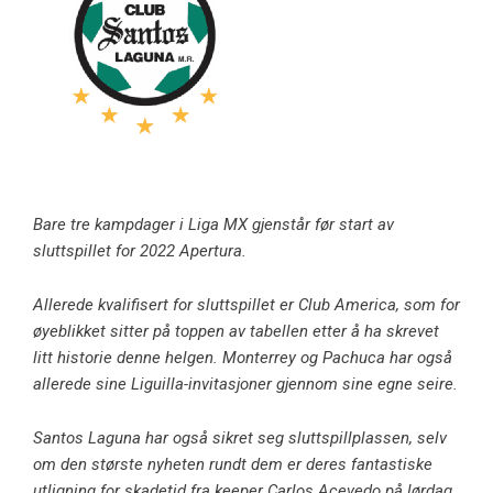
Bare tre kampdager i Liga MX gjenstår før start av
sluttspillet for 2022 Apertura.
Allerede kvalifisert for sluttspillet er Club America, som for
øyeblikket sitter på toppen av tabellen etter å ha skrevet
litt historie denne helgen. Monterrey og Pachuca har også
allerede sine Liguilla-invitasjoner gjennom sine egne seire.
Santos Laguna har også sikret seg sluttspillplassen, selv
om den største nyheten rundt dem er deres fantastiske
utligning for skadetid fra keeper Carlos Acevedo på lørdag.