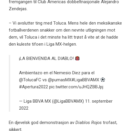
fremgangen til Club Americas dobbeltnasjonale Alejandro
Zendejas.
– Vi avslutter ting med Toluca. Mens hele den meksikanske
fotballverdenen snakker om den nevnte utligningen mot
dem, vil Toluca i det minste ha litt trøst å vite at de hadde
den kuleste tifoen i Liga MX-helgen.
¡LA BIENVENIDA AL DIABLO!
Ambientazo en el Nemesio Diez para el
@TolucaFC
vs
@pumasMX
#LigaBBVAMX
#Apertura2022
pic.twitter.com/uJHQZBBJpj
— Liga BBVA MX (@LigaBBVAMX)
11. september
2022
En djevelsk god demonstrasjon av
Diablos Rojos
trofast,
sikkert.