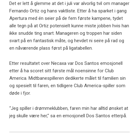
Det er lett å glemme at det i juli var alvorlig tvil om manager
Fernando Ortiz og hans vaktliste. Etter å ha sparket i gang
Apertura med én seier på de fem første kampene, tydet
alle tegn på at Ortiz potensielt kunne miste jobben hvis han
ikke snudde ting snart. Manageren og troppen har siden
svart på en fantastisk måte, og hevdet ni seire på rad og
en nåværende plass først på ligatabellen.
Etter resultatet over Necaxa var Dos Santos emosjonell
etter å ha scoret sitt første mål noensinne for Club
America. Midtbanespilleren dedikerte målet til familien sin
og spesielt til faren, en tidligere Club America-spiller som
døde i fjor.
“Jeg spiller i drømmeklubben, faren min har alltid ønsket at
jeg skulle være her,” sa en emosjonell Dos Santos etterpå.