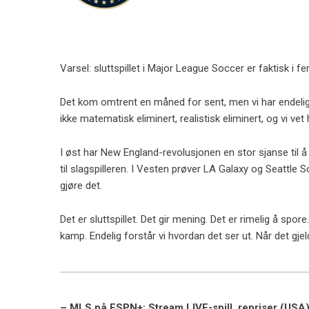
Varsel: sluttspillet i Major League Soccer er faktisk i 
Det kom omtrent en måned for sent, men vi har endelig
ikke matematisk eliminert, realistisk eliminert, og vi 
I øst har New England-revolusjonen en stor sjanse til å
til slagspilleren. I Vesten prøver LA Galaxy og Seattle 
gjøre det.
Det er sluttspillet. Det gir mening. Det er rimelig å spor
kamp. Endelig forstår vi hvordan det ser ut. Når det gjel
– MLS på ESPN+: Stream LIVE-spill, repriser (USA