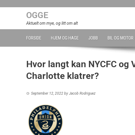
Skip
to
OGGE
content
Aktuelt om mye, og litt om alt
FORSIDE
HJEM OG HAGE
JOBB
BIL OG MOTOR
Hvor langt kan NYCFC og V
Charlotte klatrer?
September 12, 2022
by
Jacob Rodriguez