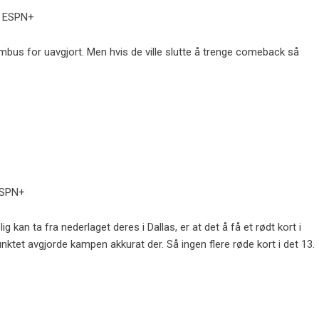
T, ESPN+
us for uavgjort. Men hvis de ville slutte å trenge comeback så
ESPN+
ig kan ta fra nederlaget deres i Dallas, er at det å få et rødt kort i
unktet avgjorde kampen akkurat der. Så ingen flere røde kort i det 13.