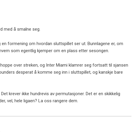
ferd med å smalne seg.
 en formening om hvordan sluttspillet ser ut. Bunnlagene er, om
vet hvem som egentlig kjemper om en plass etter sesongen.
 hoppe over streken, og Inter Miami klamrer seg fortsatt til sjansen
Sounders desperat å komme seg inn i sluttspillet, og kanskje bare
e. Det krever ikke hundrevis av permutasjoner. Det er en skikkelig
der, vel, hele ligaen? La oss rangere dem.
)