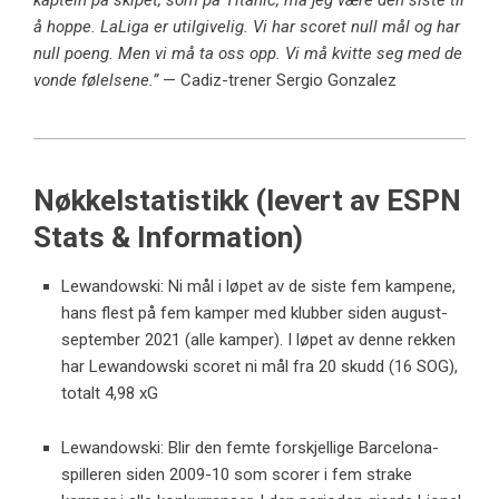
kaptein på skipet, som på Titanic, må jeg være den siste til
å hoppe. LaLiga er utilgivelig. Vi har scoret null mål og har
null poeng. Men vi må ta oss opp. Vi må kvitte seg med de
vonde følelsene.”
— Cadiz-trener Sergio Gonzalez
Nøkkelstatistikk (levert av ESPN
Stats & Information)
Lewandowski: Ni mål i løpet av de siste fem kampene,
hans flest på fem kamper med klubber siden august-
september 2021 (alle kamper). I løpet av denne rekken
har Lewandowski scoret ni mål fra 20 skudd (16 SOG),
totalt 4,98 xG
Lewandowski: Blir den femte forskjellige Barcelona-
spilleren siden 2009-10 som scorer i fem strake