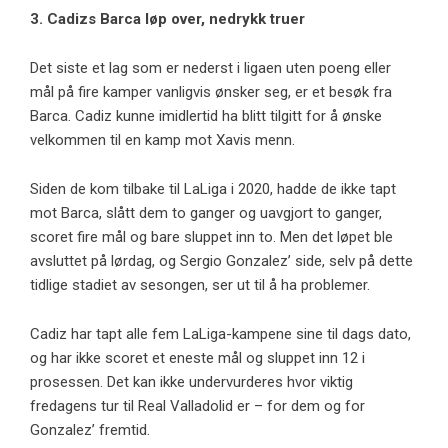
3. Cadizs Barca løp over, nedrykk truer
Det siste et lag som er nederst i ligaen uten poeng eller
mål på fire kamper vanligvis ønsker seg, er et besøk fra
Barca. Cadiz kunne imidlertid ha blitt tilgitt for å ønske
velkommen til en kamp mot Xavis menn.
Siden de kom tilbake til LaLiga i 2020, hadde de ikke tapt
mot Barca, slått dem to ganger og uavgjort to ganger,
scoret fire mål og bare sluppet inn to. Men det løpet ble
avsluttet på lørdag, og Sergio Gonzalez’ side, selv på dette
tidlige stadiet av sesongen, ser ut til å ha problemer.
Cadiz har tapt alle fem LaLiga-kampene sine til dags dato,
og har ikke scoret et eneste mål og sluppet inn 12 i
prosessen. Det kan ikke undervurderes hvor viktig
fredagens tur til Real Valladolid er – for dem og for
Gonzalez’ fremtid.