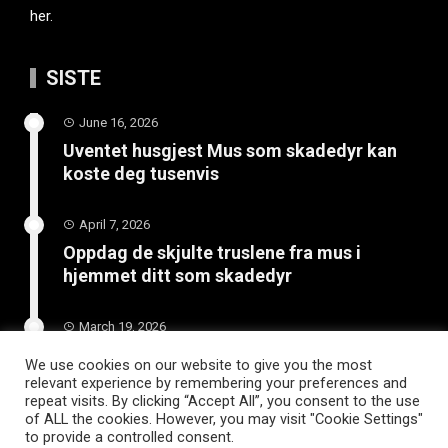
her.
SISTE
June 16, 2026
Uventet husgjest Mus som skadedyr kan
koste deg tusenvis
April 7, 2026
Oppdag de skjulte truslene fra mus i
hjemmet ditt som skadedyr
March 19, 2026
Slik vedlikeholder du tilhengeren for
We use cookies on our website to give you the most
langvarig bruk
relevant experience by remembering your preferences and
repeat visits. By clicking “Accept All”, you consent to the use
of ALL the cookies. However, you may visit "Cookie Settings"
to provide a controlled consent.