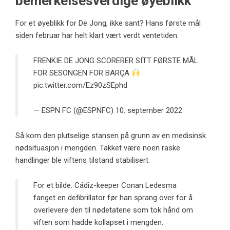
bemerkelsesverdige øyeblikk
For et øyeblikk for De Jong, ikke sant? Hans første mål
siden februar har helt klart vært verdt ventetiden.
FRENKIE DE JONG SCORERER SITT FØRSTE MÅL
FOR SESONGEN FOR BARÇA
pic.twitter.com/Ez90zSEphd
— ESPN FC (@ESPNFC)
10. september 2022
Så kom den plutselige stansen på grunn av en medisinsk
nødsituasjon i mengden. Takket være noen raske
handlinger ble viftens tilstand stabilisert.
For et bilde. Cádiz-keeper Conan Ledesma
fanget en defibrillator før han sprang over for å
overlevere den til nødetatene som tok hånd om
viften som hadde kollapset i mengden.