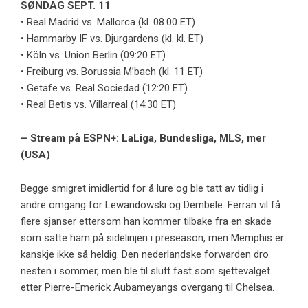
SØNDAG SEPT. 11
• Real Madrid vs. Mallorca (kl. 08.00 ET)
• Hammarby IF vs. Djurgardens (kl. kl. ET)
• Köln vs. Union Berlin (09:20 ET)
• Freiburg vs. Borussia M’bach (kl. 11 ET)
• Getafe vs. Real Sociedad (12:20 ET)
• Real Betis vs. Villarreal (14:30 ET)
– Stream på ESPN+: LaLiga, Bundesliga, MLS, mer
(USA)
Begge smigret imidlertid for å lure og ble tatt av tidlig i
andre omgang for Lewandowski og Dembele. Ferran vil få
flere sjanser ettersom han kommer tilbake fra en skade
som satte ham på sidelinjen i preseason, men Memphis er
kanskje ikke så heldig. Den nederlandske forwarden dro
nesten i sommer, men ble til slutt fast som sjettevalget
etter Pierre-Emerick Aubameyangs overgang til Chelsea.