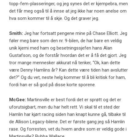
topp-fem-plasseringer, og jeg synes det er kjempebra, men
det får meg også til å innse at jeg ikke har noen anelse om
hva som kommer til å skje. Og det graver jeg.
Smith:
Jeg har fortsatt pengene mine på Chase Elliott. Jeg
føler meg bare som den nr. 9-bilen, de har bare en veldig
unik kjemi med ham og besetningssjefen hans Alan
Gustafson, og de forstår hvordan det er å få det gjort. Jeg
tror mange mennesker akkurat nå tenker, “Ok, kan dette
være Denny Hamlins år? Kan dette være tiden han avslutter
det?” Og du vet, neste helg kommer til å bli kritisk for ham,
fordi han er så god på disse korte sporene.
McGee:
Martinsville er best fordi det er sprøtt og det er
uforutsigbart, men du har helt rett. Vi skal til et sted der
Hamlin har kjørt racing siden han knapt kunne gå, tilbake til
de Allison Legacy-bilene. Det er første gang jeg så Hamlin
rase. Og forresten, vet du hvem andre som er veldig gode i
Martinsville? Bubba Wallace.