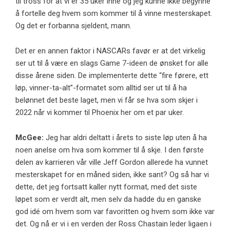
til tross for at vi er 35 uker inne og jeg kunne ikke begynne
å fortelle deg hvem som kommer til å vinne mesterskapet.
Og det er forbanna sjeldent, mann.
Det er en annen faktor i NASCARs favør er at det virkelig
ser ut til å være en slags Game 7-ideen de ønsket for alle
disse årene siden. De implementerte dette “fire førere, ett
løp, vinner-ta-alt”-formatet som alltid ser ut til å ha
belønnet det beste laget, men vi får se hva som skjer i
2022 når vi kommer til Phoenix her om et par uker.
McGee:
Jeg har aldri deltatt i årets to siste løp uten å ha
noen anelse om hva som kommer til å skje. I den første
delen av karrieren vår ville Jeff Gordon allerede ha vunnet
mesterskapet for en måned siden, ikke sant? Og så har vi
dette, det jeg fortsatt kaller nytt format, med det siste
løpet som er verdt alt, men selv da hadde du en ganske
god idé om hvem som var favoritten og hvem som ikke var
det. Og nå er vi i en verden der Ross Chastain leder ligaen i