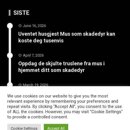
SISTE
June 16, 2026
Uventet husgjest Mus som skadedyr kan
koste deg tusenvis
April 7, 2026
Oppdag de skjulte truslene fra mus i
hjemmet ditt som skadedyr
March 19, 2026
Slik vedlikeholder du tilhengeren for
We use cookies on our website to give you the most
langvarig bruk
relevant experience by remembering your preferences and
repeat visits. By clicking “Accept All”, you consent to the use
of ALL the cookies. However, you may visit "Cookie Settings"
to provide a controlled consent.
Cookie Settings
Accept All