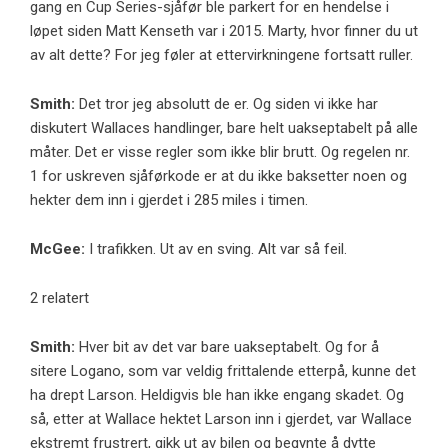
gang en Cup Series-sjåfør ble parkert for en hendelse i
løpet siden Matt Kenseth var i 2015. Marty, hvor finner du ut
av alt dette? For jeg føler at ettervirkningene fortsatt ruller.
Smith:
Det tror jeg absolutt de er. Og siden vi ikke har
diskutert Wallaces handlinger, bare helt uakseptabelt på alle
måter. Det er visse regler som ikke blir brutt. Og regelen nr.
1 for uskreven sjåførkode er at du ikke baksetter noen og
hekter dem inn i gjerdet i 285 miles i timen.
McGee:
I trafikken. Ut av en sving. Alt var så feil.
2 relatert
Smith:
Hver bit av det var bare uakseptabelt. Og for å
sitere Logano, som var veldig frittalende etterpå, kunne det
ha drept Larson. Heldigvis ble han ikke engang skadet. Og
så, etter at Wallace hektet Larson inn i gjerdet, var Wallace
ekstremt frustrert, gikk ut av bilen og begynte å dytte