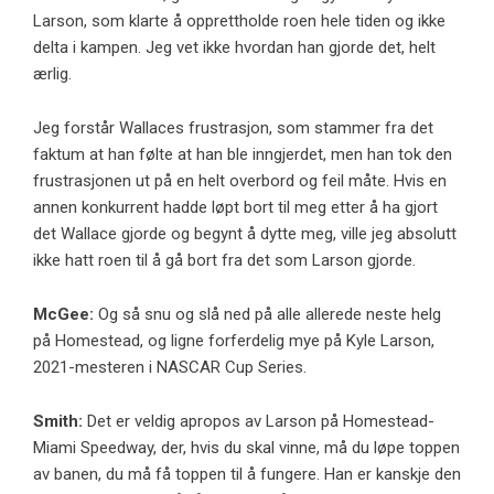
Larson, som klarte å opprettholde roen hele tiden og ikke
delta i kampen. Jeg vet ikke hvordan han gjorde det, helt
ærlig.
Jeg forstår Wallaces frustrasjon, som stammer fra det
faktum at han følte at han ble inngjerdet, men han tok den
frustrasjonen ut på en helt overbord og feil måte. Hvis en
annen konkurrent hadde løpt bort til meg etter å ha gjort
det Wallace gjorde og begynt å dytte meg, ville jeg absolutt
ikke hatt roen til å gå bort fra det som Larson gjorde.
McGee:
Og så snu og slå ned på alle allerede neste helg
på Homestead, og ligne forferdelig mye på Kyle Larson,
2021-mesteren i NASCAR Cup Series.
Smith:
Det er veldig apropos av Larson på Homestead-
Miami Speedway, der, hvis du skal vinne, må du løpe toppen
av banen, du må få toppen til å fungere. Han er kanskje den