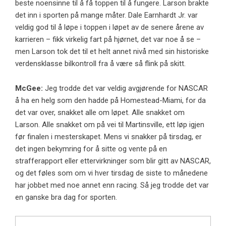
beste noensinne til å få toppen til å fungere. Larson brakte
det inn i sporten på mange måter. Dale Earnhardt Jr. var
veldig god til å løpe i toppen i løpet av de senere årene av
karrieren – fikk virkelig fart på hjørnet, det var noe å se –
men Larson tok det til et helt annet nivå med sin historiske
verdensklasse bilkontroll fra å være så flink på skitt.
McGee:
Jeg trodde det var veldig avgjørende for NASCAR
å ha en helg som den hadde på Homestead-Miami, for da
det var over, snakket alle om løpet. Alle snakket om
Larson. Alle snakket om på vei til Martinsville, ett løp igjen
før finalen i mesterskapet. Mens vi snakker på tirsdag, er
det ingen bekymring for å sitte og vente på en
strafferapport eller ettervirkninger som blir gitt av NASCAR,
og det føles som om vi hver tirsdag de siste to månedene
har jobbet med noe annet enn racing. Så jeg trodde det var
en ganske bra dag for sporten.