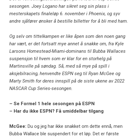
sesongen. Joey Logano har sikret seg sin plass i
mesterskapets finaleløp 6. november i Phoenix, og syv
andre sjåfører ønsker å bestille billetter for å bli med ham.
Og selv om tittelkampen er like åpen som den noen gang
har vært, er det fortsatt mye annet å snakke om, fra Kyle
Larsons Homestead-Miami-dominans til Bubba Wallaces
suspensjon til hvem som er klar for en storhelg på
Martinsville på søndag. Så, med så mye på spill i
aksjebilracing, henvendte ESPN seg til Ryan McGee og
Marty Smith for deres innspill på de siste ukene av 2022
NASCAR Cup Series-sesongen.
– Se Formel 1 hele sesongen på ESPN
– Har du ikke ESPN? Få umiddelbar tilgang
McGee:
Du og jeg har ikke snakket om dette ennå, men
Bubba Wallace ble suspendert for et løp. Det er første