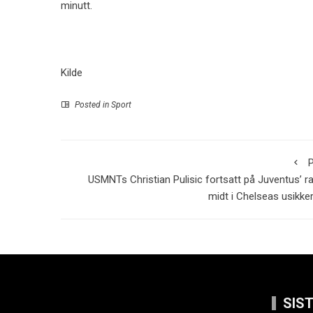
minutt.
Kilde
Posted in
Sport
P
USMNTs Christian Pulisic fortsatt på Juventus’ r
midt i Chelseas usikke
SIS