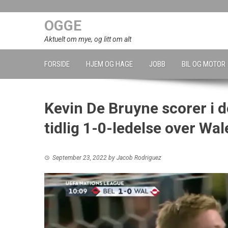
Skip
to
OGGE
content
Aktuelt om mye, og litt om alt
FORSIDE
HJEM OG HAGE
JOBB
BIL OG MOTOR
Kevin De Bruyne scorer i de
tidlig 1-0-ledelse over Wal
September 23, 2022
by
Jacob Rodriguez