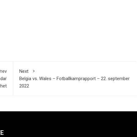
rev
Next
adar
Belgia vs. Wales – Fotballkamprapport – 22. september
rhet
2022
TE