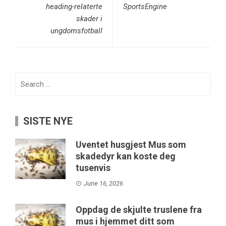
heading-relaterte
SportsEngine
skader i
ungdomsfotball
Search
for:
SISTE NYE
Uventet husgjest Mus som
skadedyr kan koste deg
tusenvis
June 16, 2026
Oppdag de skjulte truslene fra
mus i hjemmet ditt som