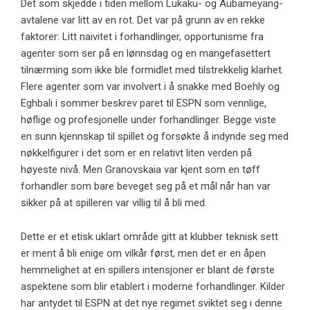
Det som skjedde i tiden mellom Lukaku- og Aubameyang-
avtalene var litt av en rot. Det var på grunn av en rekke
faktorer: Litt naivitet i forhandlinger, opportunisme fra
agenter som ser på en lønnsdag og en mangefasettert
tilnærming som ikke ble formidlet med tilstrekkelig klarhet.
Flere agenter som var involvert i å snakke med Boehly og
Eghbali i sommer beskrev paret til ESPN som vennlige,
høflige og profesjonelle under forhandlinger. Begge viste
en sunn kjennskap til spillet og forsøkte å indynde seg med
nøkkelfigurer i det som er en relativt liten verden på
høyeste nivå. Men Granovskaia var kjent som en tøff
forhandler som bare beveget seg på et mål når han var
sikker på at spilleren var villig til å bli med.
Dette er et etisk uklart område gitt at klubber teknisk sett
er ment å bli enige om vilkår først, men det er en åpen
hemmelighet at en spillers intensjoner er blant de første
aspektene som blir etablert i moderne forhandlinger. Kilder
har antydet til ESPN at det nye regimet sviktet seg i denne