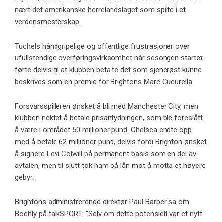
nært det amerikanske herrelandslaget som spilte i et
verdensmesterskap.
Tuchels håndgripelige og offentlige frustrasjoner over
ufullstendige overføringsvirksomhet når sesongen startet
førte delvis til at klubben betalte det som sjenerøst kunne
beskrives som en premie for Brightons Marc Cucurella.
Forsvarsspilleren ønsket å bli med Manchester City, men
klubben nektet å betale prisantydningen, som ble foreslått
å være i området 50 millioner pund. Chelsea endte opp
med å betale 62 millioner pund, delvis fordi Brighton ønsket
å signere Levi Colwill på permanent basis som en del av
avtalen, men til slutt tok ham på lån mot å motta et høyere
gebyr.
Brightons administrerende direktør Paul Barber sa om
Boehly på talkSPORT: “Selv om dette potensielt var et nytt