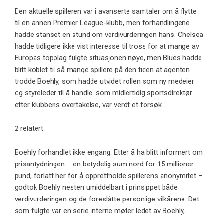
Den aktuelle spilleren var i avanserte samtaler om å flytte
til en annen Premier League-klubb, men forhandlingene
hadde stanset en stund om verdivurderingen hans. Chelsea
hadde tidligere ikke vist interesse til tross for at mange av
Europas topplag fulgte situasjonen nøye, men Blues hadde
blitt koblet til så mange spillere på den tiden at agenten
trodde Boehly, som hadde utvidet rollen som ny medeier
og styreleder til å handle. som midlertidig sportsdirektør
etter klubbens overtakelse, var verdt et forsøk.
2 relatert
Boehly forhandlet ikke engang. Etter å ha blitt informert om
prisantydningen – en betydelig sum nord for 15 millioner
pund, forlatt her for å opprettholde spillerens anonymitet –
godtok Boehly nesten umiddelbart i prinsippet både
verdivurderingen og de foreslåtte personlige vilkårene. Det
som fulgte var en serie interne møter ledet av Boehly,