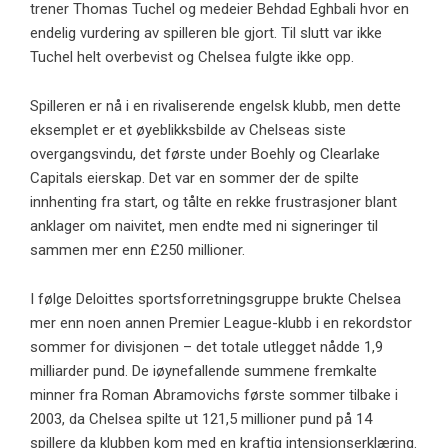
trener Thomas Tuchel og medeier Behdad Eghbali hvor en
endelig vurdering av spilleren ble gjort. Til slutt var ikke
Tuchel helt overbevist og Chelsea fulgte ikke opp.
Spilleren er nå i en rivaliserende engelsk klubb, men dette
eksemplet er et øyeblikksbilde av Chelseas siste
overgangsvindu, det første under Boehly og Clearlake
Capitals eierskap. Det var en sommer der de spilte
innhenting fra start, og tålte en rekke frustrasjoner blant
anklager om naivitet, men endte med ni signeringer til
sammen mer enn £250 millioner.
I følge Deloittes sportsforretningsgruppe brukte Chelsea
mer enn noen annen Premier League-klubb i en rekordstor
sommer for divisjonen – det totale utlegget nådde 1,9
milliarder pund. De iøynefallende summene fremkalte
minner fra Roman Abramovichs første sommer tilbake i
2003, da Chelsea spilte ut 121,5 millioner pund på 14
spillere da klubben kom med en kraftig intensjonserklæring.