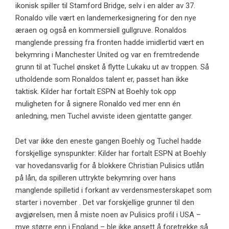
ikonisk spiller til Stamford Bridge, selv i en alder av 37.
Ronaldo ville vært en landemerkesignering for den nye
æraen og også en kommersiell gullgruve. Ronaldos
manglende pressing fra fronten hadde imidlertid vært en
bekymring i Manchester United og var en fremtredende
grunn til at Tuchel ønsket å flytte Lukaku ut av troppen. Så
utholdende som Ronaldos talent er, passet han ikke
taktisk. Kilder har fortalt ESPN at Boehly tok opp
muligheten for å signere Ronaldo ved mer enn én
anledning, men Tuchel avviste ideen gjentatte ganger.
Det var ikke den eneste gangen Boehly og Tuchel hadde
forskjellige synspunkter: Kilder har fortalt ESPN at Boehly
var hovedansvarlig for å blokkere Christian Pulisics utlån
på lån, da spilleren uttrykte bekymring over hans
manglende spilletid i forkant av verdensmesterskapet som
starter i november . Det var forskjellige grunner til den
avgjørelsen, men å miste noen av Pulisics profil i USA –
mye større enn i England – ble ikke ansett å foretrekke så