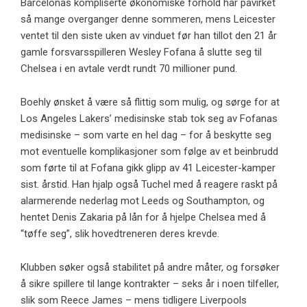
Barcelonas kompliserte økonomiske forhold har påvirket
så mange overganger denne sommeren, mens Leicester
ventet til den siste uken av vinduet før han tillot den 21 år
gamle forsvarsspilleren Wesley Fofana å slutte seg til
Chelsea i en avtale verdt rundt 70 millioner pund.
Boehly ønsket å være så flittig som mulig, og sørge for at
Los Angeles Lakers’ medisinske stab tok seg av Fofanas
medisinske – som varte en hel dag – for å beskytte seg
mot eventuelle komplikasjoner som følge av et beinbrudd
som førte til at Fofana gikk glipp av 41 Leicester-kamper
sist. årstid. Han hjalp også Tuchel med å reagere raskt på
alarmerende nederlag mot Leeds og Southampton, og
hentet Denis Zakaria på lån for å hjelpe Chelsea med å
“tøffe seg”, slik hovedtreneren deres krevde.
Klubben søker også stabilitet på andre måter, og forsøker
å sikre spillere til lange kontrakter – seks år i noen tilfeller,
slik som Reece James – mens tidligere Liverpools