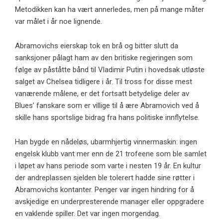
Metodikken kan ha vært annerledes, men på mange måter
var målet i år noe lignende.
Abramovichs eierskap tok en brå og bitter slutt da
sanksjoner pålagt ham av den britiske regjeringen som
følge av påståtte bånd til Vladimir Putin i hovedsak utløste
salget av Chelsea tidligere i år. Til tross for disse mest
vanærende målene, er det fortsatt betydelige deler av
Blues’ fanskare som er villige til å ære Abramovich ved å
skille hans sportslige bidrag fra hans politiske innflytelse.
Han bygde en nådeløs, ubarmhjertig vinnermaskin: ingen
engelsk klubb vant mer enn de 21 trofeene som ble samlet
i løpet av hans periode som varte i nesten 19 år. En kultur
der andreplassen sjelden ble tolerert hadde sine røtter i
Abramovichs kontanter. Penger var ingen hindring for å
avskjedige en underpresterende manager eller oppgradere
en vaklende spiller. Det var ingen morgendag.