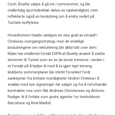
Cech. Boehly valgte å gå inn i tomrommet, og ble
midlertidig sportsdirektør delvis av nødvendighet, men
reflekterte også en beslutning om å endre nivået på
Tuchels innflytelse.
Hovedtrenere hadde vanligvis en viss grad av innspill i
Chelseas overgangsstrategi, men de endelige
beslutningene om rekruttering ble alltid tatt over dem.
Kilder har imidlertid fortalt ESPN at Boehly ønsket å støtte
dommen til Tuchel som en av de beste trenerne i verden i
et forsøk på å hjelpe til med å ta igjen tapt terreng;
klubbens sommerplaner ble sterkt forsinket fordi
sanksjoner fra britiske myndigheter hindret Chelsea i å
snakke med nye signeringer før salget og fra å reforhandle
kontrakter, noe som fikk Andreas Christensen og Antonio
Rudiger til å forlate som gratis agenter for henholdsvis
Barcelona og Real Madrid.