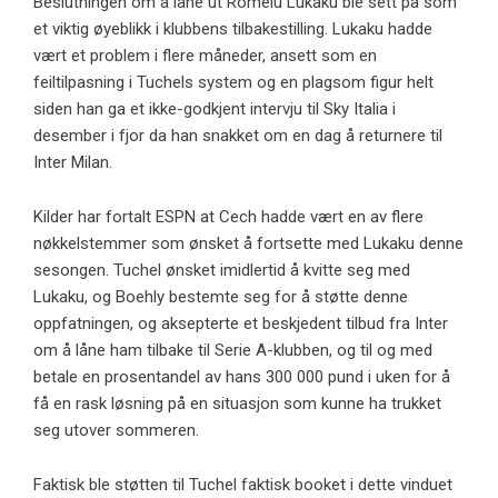
Beslutningen om å låne ut Romelu Lukaku ble sett på som
et viktig øyeblikk i klubbens tilbakestilling. Lukaku hadde
vært et problem i flere måneder, ansett som en
feiltilpasning i Tuchels system og en plagsom figur helt
siden han ga et ikke-godkjent intervju til Sky Italia i
desember i fjor da han snakket om en dag å returnere til
Inter Milan.
Kilder har fortalt ESPN at Cech hadde vært en av flere
nøkkelstemmer som ønsket å fortsette med Lukaku denne
sesongen. Tuchel ønsket imidlertid å kvitte seg med
Lukaku, og Boehly bestemte seg for å støtte denne
oppfatningen, og aksepterte et beskjedent tilbud fra Inter
om å låne ham tilbake til Serie A-klubben, og til og med
betale en prosentandel av hans 300 000 pund i uken for å
få en rask løsning på en situasjon som kunne ha trukket
seg utover sommeren.
Faktisk ble støtten til Tuchel faktisk booket i dette vinduet