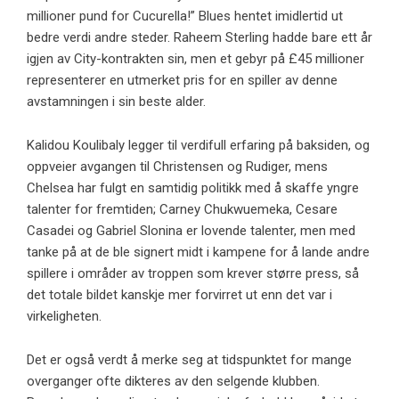
millioner pund for Cucurella!” Blues hentet imidlertid ut
bedre verdi andre steder. Raheem Sterling hadde bare ett år
igjen av City-kontrakten sin, men et gebyr på £45 millioner
representerer en utmerket pris for en spiller av denne
avstamningen i sin beste alder.
Kalidou Koulibaly legger til verdifull erfaring på baksiden, og
oppveier avgangen til Christensen og Rudiger, mens
Chelsea har fulgt en samtidig politikk med å skaffe yngre
talenter for fremtiden; Carney Chukwuemeka, Cesare
Casadei og Gabriel Slonina er lovende talenter, men med
tanke på at de ble signert midt i kampene for å lande andre
spillere i områder av troppen som krever større press, så
det totale bildet kanskje mer forvirret ut enn det var i
virkeligheten.
Det er også verdt å merke seg at tidspunktet for mange
overganger ofte dikteres av den selgende klubben.