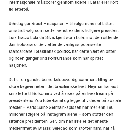
internasjonale målscorer gjennom tidene i Qatar eller kort
tid etterpå.
Søndag går Brasil – nasjonen – til valgurnene i et bittert
omstridt valg som setter venstresidens tidligere president
Luiz Inacio Lula da Silva, kjent som Lula, mot den sittende
Jair Bolsonaro. Selv etter de vanligvis polariserte
standardene i brasiliansk politikk, har dette vært en bitter
og noen ganger ond konkurranse som har splittet
nasjonen.
Det er en ganske bemerkelsesverdig sammenstilling av
store begivenheter i det brasilianske livet. Neymar har vist
sin støtte til Bolsonaro ved å vises på en livestream på
presidentens YouTube-kanal og legge ut videoer på sosiale
medier – Paris Saint-Germain-spissen har mer enn 180
millioner følgere på Instagram alene – som støtter den
sittende presidenten. Selv om han ikke er det eneste
medlemmet av Brasils Selecao som støtter ham, har få