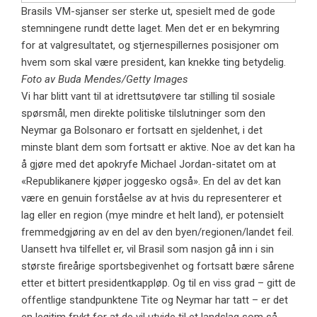
Brasils VM-sjanser ser sterke ut, spesielt med de gode
stemningene rundt dette laget. Men det er en bekymring
for at valgresultatet, og stjernespillernes posisjoner om
hvem som skal være president, kan knekke ting betydelig.
Foto av Buda Mendes/Getty Images
Vi har blitt vant til at idrettsutøvere tar stilling til sosiale
spørsmål, men direkte politiske tilslutninger som den
Neymar ga Bolsonaro er fortsatt en sjeldenhet, i det
minste blant dem som fortsatt er aktive. Noe av det kan ha
å gjøre med det apokryfe Michael Jordan-sitatet om at
«Republikanere kjøper joggesko også». En del av det kan
være en genuin forståelse av at hvis du representerer et
lag eller en region (mye mindre et helt land), er potensielt
fremmedgjøring av en del av den byen/regionen/landet feil.
Uansett hva tilfellet er, vil Brasil som nasjon gå inn i sin
største fireårige sportsbegivenhet og fortsatt bære sårene
etter et bittert presidentkappløp. Og til en viss grad – gitt de
offentlige standpunktene Tite og Neymar har tatt – er det