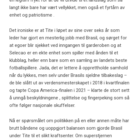
en legitim frykt for at de vil utvide til et landslag som så
langt ikke bare har vært vellykket, men også et fyrtårn av
enhet og patriotisme .
Det ironiske er at Tite i løpet av sine over seks år som
leder har gjort en mesterlig jobb med Brasil, og sørget for
at egoer blir sjekket ved inngangen til garderoben og at
Selecao er en ekte enhet som spiller med ånden til et
klubblag, heller enn bare som en samling av landets beste
fotballspillere. Jada, det er lettere å opprettholde samhold
når du lykkes, men selv under Brasils sjeldne tilbakeslag –
de ble slått ut av verdensmesterskapet i 2018 i kvartfinalen
og tapte Copa America-finalen i 2021 – klarte de stort sett
å unngå beskyldningene , splittelse og fingerpeking som så
ofte følger nasjonale skuffelser.
Nå er spørsmålet om politikken på en eller annen måte har
brutt båndene og uoppgjort balansen som gjorde Brasil
under Tite til et slikt kraftsenter. Om superstjernen