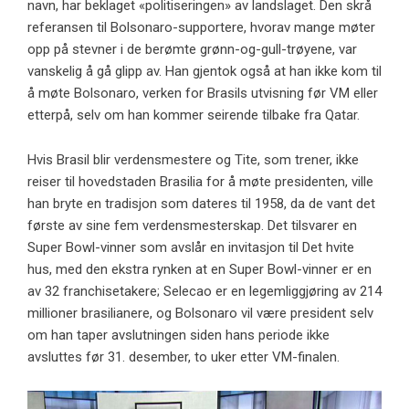
navn, har beklaget «politiseringen» av landslaget. Den skrå
referansen til Bolsonaro-supportere, hvorav mange møter
opp på stevner i de berømte grønn-og-gull-trøyene, var
vanskelig å gå glipp av. Han gjentok også at han ikke kom til
å møte Bolsonaro, verken for Brasils utvisning før VM eller
etterpå, selv om han kommer seirende tilbake fra Qatar.
Hvis Brasil blir verdensmestere og Tite, som trener, ikke
reiser til hovedstaden Brasilia for å møte presidenten, ville
han bryte en tradisjon som dateres til 1958, da de vant det
første av sine fem verdensmesterskap. Det tilsvarer en
Super Bowl-vinner som avslår en invitasjon til Det hvite
hus, med den ekstra rynken at en Super Bowl-vinner er en
av 32 franchisetakere; Selecao er en legemliggjøring av 214
millioner brasilianere, og Bolsonaro vil være president selv
om han taper avslutningen siden hans periode ikke
avsluttes før 31. desember, to uker etter VM-finalen.