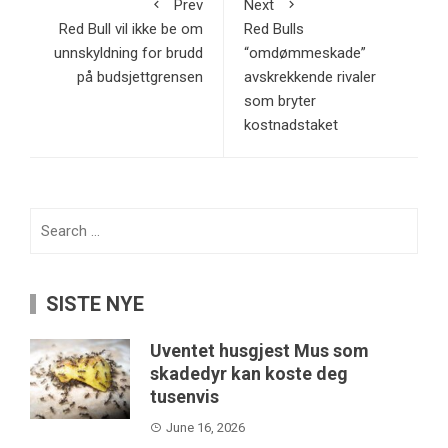
Prev
Next
Red Bull vil ikke be om
Red Bulls
unnskyldning for brudd
“omdømmeskade”
på budsjettgrensen
avskrekkende rivaler
som bryter
kostnadstaket
Search
for:
SISTE NYE
Uventet husgjest Mus som
skadedyr kan koste deg
tusenvis
June 16, 2026