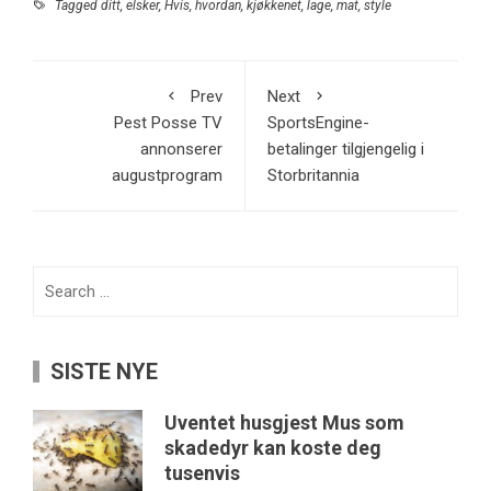
Tagged
ditt
,
elsker
,
Hvis
,
hvordan
,
kjøkkenet
,
lage
,
mat
,
style
Prev
Next
Pest Posse TV
SportsEngine-
annonserer
betalinger tilgjengelig i
augustprogram
Storbritannia
Search
for:
SISTE NYE
Uventet husgjest Mus som
skadedyr kan koste deg
tusenvis