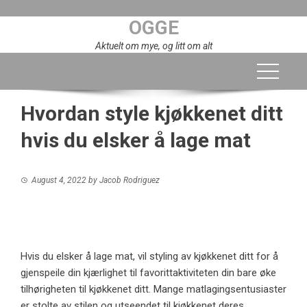
Skip
OGGE
to
content
Aktuelt om mye, og litt om alt
Hvordan style kjøkkenet ditt
hvis du elsker å lage mat
August 4, 2022
by
Jacob Rodriguez
Hvis du elsker å lage mat, vil styling av kjøkkenet ditt for å
gjenspeile din kjærlighet til favorittaktiviteten din bare øke
tilhørigheten til kjøkkenet ditt. Mange matlagingsentusiaster
er stolte av stilen og utseendet til kjøkkenet deres.