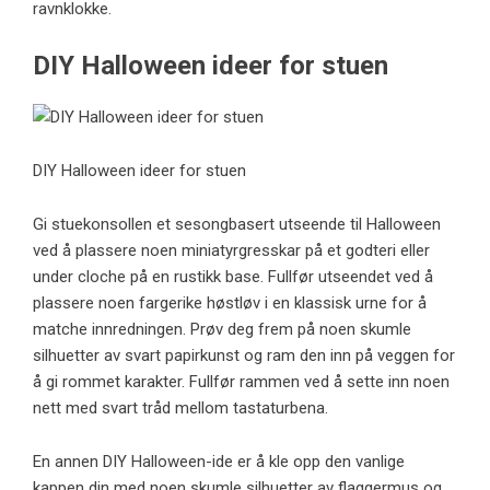
ravnklokke.
DIY Halloween ideer for stuen
DIY Halloween ideer for stuen
Gi stuekonsollen et sesongbasert utseende til Halloween
ved å plassere noen miniatyrgresskar på et godteri eller
under cloche på en rustikk base. Fullfør utseendet ved å
plassere noen fargerike høstløv i en klassisk urne for å
matche innredningen. Prøv deg frem på noen skumle
silhuetter av svart papirkunst og ram den inn på veggen for
å gi rommet karakter. Fullfør rammen ved å sette inn noen
nett med svart tråd mellom tastaturbena.
En annen DIY Halloween-ide er å kle opp den vanlige
kappen din med noen skumle silhuetter av flaggermus og