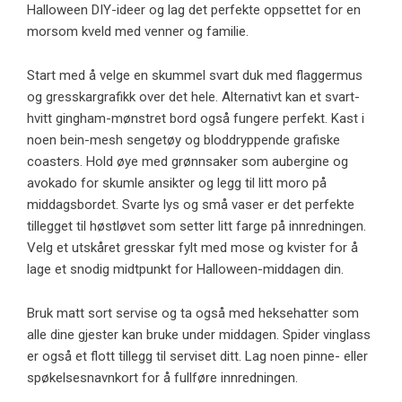
Halloween DIY-ideer og lag det perfekte oppsettet for en
morsom kveld med venner og familie.
Start med å velge en skummel svart duk med flaggermus
og gresskargrafikk over det hele. Alternativt kan et svart-
hvitt gingham-mønstret bord også fungere perfekt. Kast i
noen bein-mesh sengetøy og bloddryppende grafiske
coasters. Hold øye med grønnsaker som aubergine og
avokado for skumle ansikter og legg til litt moro på
middagsbordet. Svarte lys og små vaser er det perfekte
tillegget til høstløvet som setter litt farge på innredningen.
Velg et utskåret gresskar fylt med mose og kvister for å
lage et snodig midtpunkt for Halloween-middagen din.
Bruk matt sort servise og ta også med heksehatter som
alle dine gjester kan bruke under middagen. Spider vinglass
er også et flott tillegg til serviset ditt. Lag noen pinne- eller
spøkelsesnavnkort for å fullføre innredningen.