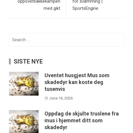
oppoverbakkekampen
for svømming |
med gikt
SportsEngine
Search
for:
SISTE NYE
Uventet husgjest Mus som
skadedyr kan koste deg
tusenvis
June 16, 2026
Oppdag de skjulte truslene fra
mus i hjemmet ditt som
skadedyr