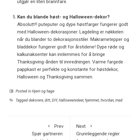
utgjør en liten brannfare.
Kan du blande høst- og Halloween-dekor?
Absolutt!! puteputer og dype høstfarger fungerer godt
med Halloween-dekorasjoner. Lagdeling er nøkkelen
når du blander to dekorasjonsstiler. Makrametepper og
bladdekor fungerer godt for årstidene! Dype røde og
kalkunaksenter kan innlemmes for å bringe
Thanksgiving-ånden til innredningen. Varme fargede
pappkast er perfekte og konstante for høstdekor,
Halloween og Thanksgiving sammen.
Posted in
Hjem og hage
Tagged
dekorere
,
ditt
,
DIY
,
Halloweenideer
,
hjemmet
,
hvordan
,
med
Prev
Next
Spør gartneren:
Grunnleggende regler