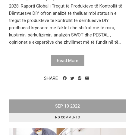
2028. Raporti Global i Tregut të Produkteve të Kontrollit të
Dëmtuesve DIY ofron analizë të thelluar mbi statusin e
tregut të produkteve të kontrollit të dëmtuesve DIY
prodhuesit kryesorë me faktet dhe shifrat më të mira,
kuptimin, përkufizimin, analizën SWOT dhe PESTAL ,
opinionet e ekspertëve dhe zhvillimet më të fundit në të...
Read More
SHARE
SEP
10
2022
NO COMMENTS