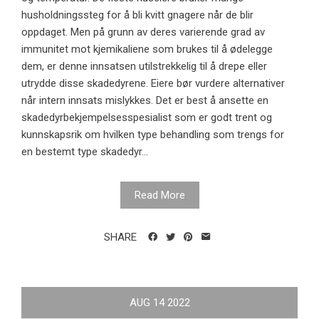
husholdningssteg for å bli kvitt gnagere når de blir
oppdaget. Men på grunn av deres varierende grad av
immunitet mot kjemikaliene som brukes til å ødelegge
dem, er denne innsatsen utilstrekkelig til å drepe eller
utrydde disse skadedyrene. Eiere bør vurdere alternativer
når intern innsats mislykkes. Det er best å ansette en
skadedyrbekjempelsesspesialist som er godt trent og
kunnskapsrik om hvilken type behandling som trengs for
en bestemt type skadedyr...
Read More
SHARE
AUG
14
2022