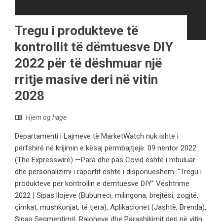
Tregu i produkteve të
kontrollit të dëmtuesve DIY
2022 për të dëshmuar një
rritje masive deri në vitin
2028
Hjem og hage
Departamenti i Lajmeve të MarketWatch nuk ishte i
përfshirë në krijimin e kësaj përmbajtjeje. 09 nëntor 2022
(The Expresswire) —Para dhe pas Covid është i mbuluar
dhe personalizimi i raportit është i disponueshëm. “Tregu i
produkteve për kontrollin e dëmtuesve DIY” Vështrime
2022 | Sipas llojeve (Buburreci, milingona, brejtësi, zogjtë,
çimkat, mushkonjat, të tjera), Aplikacionet (Jashtë, Brenda),
Sipas Segmentimit, Rajoneve dhe Parashikimit deri në vitin