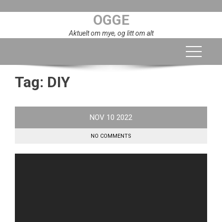
Skip
OGGE
to
content
Aktuelt om mye, og litt om alt
Tag:
DIY
NOV
10
2022
NO COMMENTS