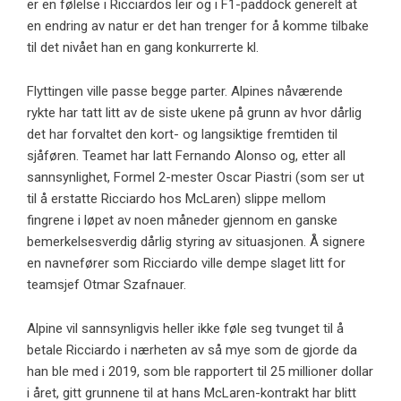
er en følelse i Ricciardos leir og i F1-paddock generelt at
en endring av natur er det han trenger for å komme tilbake
til det nivået han en gang konkurrerte kl.
Flyttingen ville passe begge parter. Alpines nåværende
rykte har tatt litt av de siste ukene på grunn av hvor dårlig
det har forvaltet den kort- og langsiktige fremtiden til
sjåføren. Teamet har latt Fernando Alonso og, etter all
sannsynlighet, Formel 2-mester Oscar Piastri (som ser ut
til å erstatte Ricciardo hos McLaren) slippe mellom
fingrene i løpet av noen måneder gjennom en ganske
bemerkelsesverdig dårlig styring av situasjonen. Å signere
en navnefører som Ricciardo ville dempe slaget litt for
teamsjef Otmar Szafnauer.
Alpine vil sannsynligvis heller ikke føle seg tvunget til å
betale Ricciardo i nærheten av så mye som de gjorde da
han ble med i 2019, som ble rapportert til 25 millioner dollar
i året, gitt grunnene til at hans McLaren-kontrakt har blitt