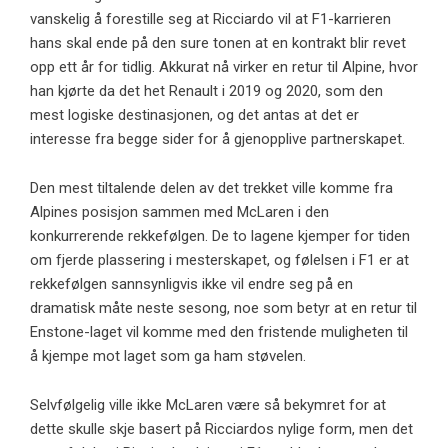
vanskelig å forestille seg at Ricciardo vil at F1-karrieren
hans skal ende på den sure tonen at en kontrakt blir revet
opp ett år for tidlig. Akkurat nå virker en retur til Alpine, hvor
han kjørte da det het Renault i 2019 og 2020, som den
mest logiske destinasjonen, og det antas at det er
interesse fra begge sider for å gjenopplive partnerskapet.
Den mest tiltalende delen av det trekket ville komme fra
Alpines posisjon sammen med McLaren i den
konkurrerende rekkefølgen. De to lagene kjemper for tiden
om fjerde plassering i mesterskapet, og følelsen i F1 er at
rekkefølgen sannsynligvis ikke vil endre seg på en
dramatisk måte neste sesong, noe som betyr at en retur til
Enstone-laget vil komme med den fristende muligheten til
å kjempe mot laget som ga ham støvelen.
Selvfølgelig ville ikke McLaren være så bekymret for at
dette skulle skje basert på Ricciardos nylige form, men det