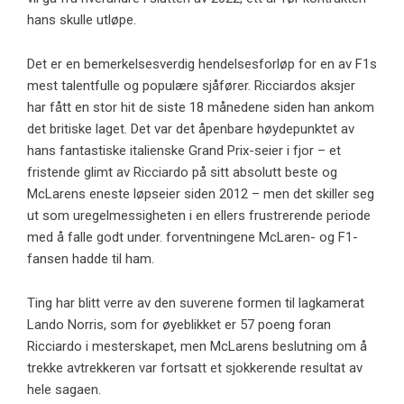
hans skulle utløpe.
Det er en bemerkelsesverdig hendelsesforløp for en av F1s
mest talentfulle og populære sjåfører. Ricciardos aksjer
har fått en stor hit de siste 18 månedene siden han ankom
det britiske laget. Det var det åpenbare høydepunktet av
hans fantastiske italienske Grand Prix-seier i fjor – et
fristende glimt av Ricciardo på sitt absolutt beste og
McLarens eneste løpseier siden 2012 – men det skiller seg
ut som uregelmessigheten i en ellers frustrerende periode
med å falle godt under. forventningene McLaren- og F1-
fansen hadde til ham.
Ting har blitt verre av den suverene formen til lagkamerat
Lando Norris, som for øyeblikket er 57 poeng foran
Ricciardo i mesterskapet, men McLarens beslutning om å
trekke avtrekkeren var fortsatt et sjokkerende resultat av
hele sagaen.