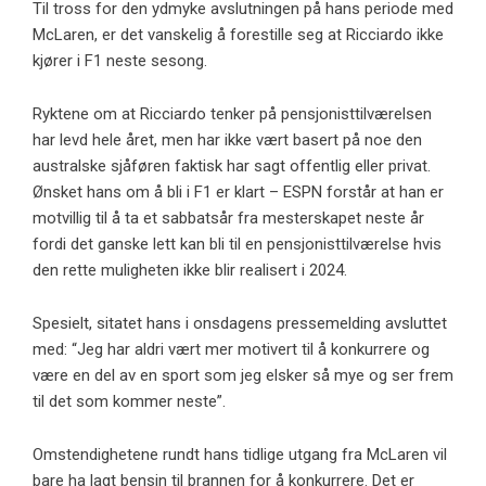
Til tross for den ydmyke avslutningen på hans periode med
McLaren, er det vanskelig å forestille seg at Ricciardo ikke
kjører i F1 neste sesong.
Ryktene om at Ricciardo tenker på pensjonisttilværelsen
har levd hele året, men har ikke vært basert på noe den
australske sjåføren faktisk har sagt offentlig eller privat.
Ønsket hans om å bli i F1 er klart – ESPN forstår at han er
motvillig til å ta et sabbatsår fra mesterskapet neste år
fordi det ganske lett kan bli til en pensjonisttilværelse hvis
den rette muligheten ikke blir realisert i 2024.
Spesielt, sitatet hans i onsdagens pressemelding avsluttet
med: “Jeg har aldri vært mer motivert til å konkurrere og
være en del av en sport som jeg elsker så mye og ser frem
til det som kommer neste”.
Omstendighetene rundt hans tidlige utgang fra McLaren vil
bare ha lagt bensin til brannen for å konkurrere. Det er