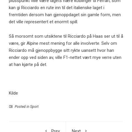
plusspunkt ville være lagets nære koblinger til Ferrari, som
kan gi Ricciardo en rute inn til det italienske laget i
fremtiden dersom han gjenoppdaget sin gamle form, men
det ville representert et enormt spill.
Så morsomt som utsiktene til Ricciardo på Haas ser ut til å
være, gir Alpine mest mening for alle involverte. Selv om
Ricciardo må gjenoppbygge sitt rykte uansett hvor han
ender opp ved siden av, ville F1-nettet vært mye verre uten
at han kjørte på det.
Kilde
Posted in
Sport
Prev
Next