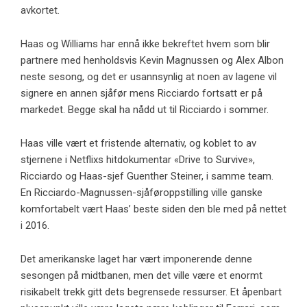
avkortet.
Haas og Williams har ennå ikke bekreftet hvem som blir
partnere med henholdsvis Kevin Magnussen og Alex Albon
neste sesong, og det er usannsynlig at noen av lagene vil
signere en annen sjåfør mens Ricciardo fortsatt er på
markedet. Begge skal ha nådd ut til Ricciardo i sommer.
Haas ville vært et fristende alternativ, og koblet to av
stjernene i Netflixs hitdokumentar «Drive to Survive»,
Ricciardo og Haas-sjef Guenther Steiner, i samme team.
En Ricciardo-Magnussen-sjåføroppstilling ville ganske
komfortabelt vært Haas’ beste siden den ble med på nettet
i 2016.
Det amerikanske laget har vært imponerende denne
sesongen på midtbanen, men det ville være et enormt
risikabelt trekk gitt dets begrensede ressurser. Et åpenbart