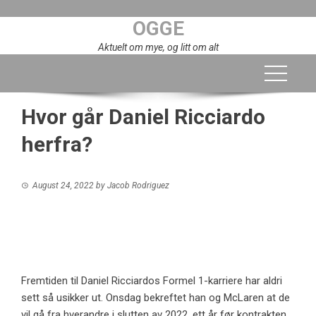
Skip
OGGE
to
content
Aktuelt om mye, og litt om alt
Hvor går Daniel Ricciardo
herfra?
August 24, 2022
by
Jacob Rodriguez
Fremtiden til Daniel Ricciardos Formel 1-karriere har aldri
sett så usikker ut. Onsdag bekreftet han og McLaren at de
vil gå fra hverandre i slutten av 2022, ett år før kontrakten