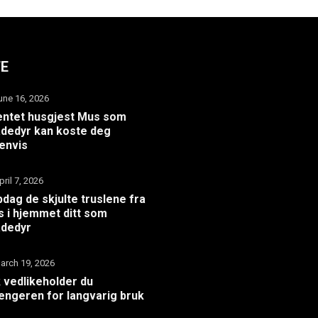
TE
une 16, 2026
ntet husgjest Mus som
dedyr kan koste deg
envis
pril 7, 2026
dag de skjulte truslene fra
 i hjemmet ditt som
adedyr
arch 19, 2026
k vedlikeholder du
hengeren for langvarig bruk