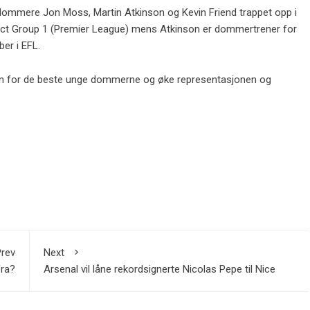
e dommere Jon Moss, Martin Atkinson og Kevin Friend trappet opp i
lect Group 1 (Premier League) mens Atkinson er dommertrener for
er i EFL.
pen for de beste unge dommerne og øke representasjonen og
rev
Next
fra?
Arsenal vil låne rekordsignerte Nicolas Pepe til Nice