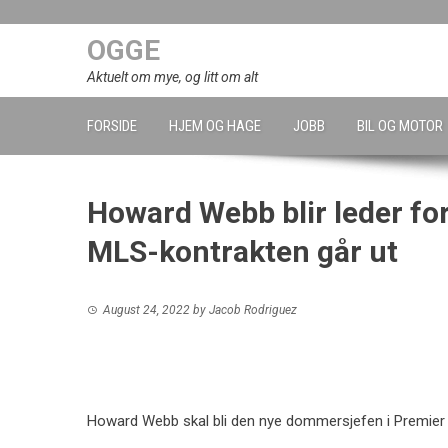
Skip
to
OGGE
content
Aktuelt om mye, og litt om alt
FORSIDE
HJEM OG HAGE
JOBB
BIL OG MOTOR
Howard Webb blir leder f
MLS-kontrakten går ut
August 24, 2022
by
Jacob Rodriguez
Howard Webb skal bli den nye dommersjefen i Premier L