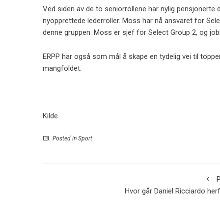
Ved siden av de to seniorrollene har nylig pensjonert
nyopprettede lederroller. Moss har nå ansvaret for Se
denne gruppen. Moss er sjef for Select Group 2, og jobb
ERPP har også som mål å skape en tydelig vei til top
mangfoldet.
Kilde
Posted in
Sport
P
Hvor går Daniel Ricciardo her