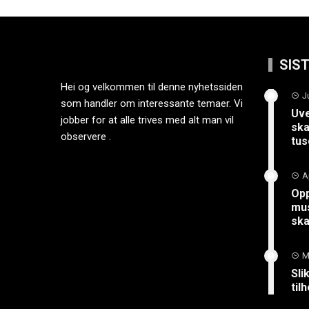
SIS
Hei og velkommen til denne nyhetssiden
J
som handler om interessante temaer. Vi
Uve
jobber for at alle trives med alt man vil
ska
observere .
tus
A
Opp
mus
sk
M
Sli
til