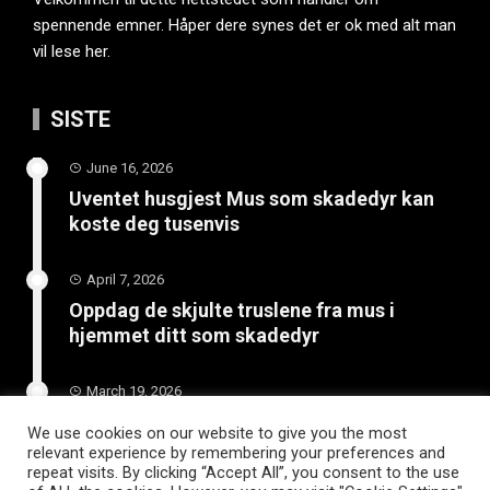
spennende emner. Håper dere synes det er ok med alt man
vil lese her.
SISTE
June 16, 2026
Uventet husgjest Mus som skadedyr kan
koste deg tusenvis
April 7, 2026
Oppdag de skjulte truslene fra mus i
hjemmet ditt som skadedyr
March 19, 2026
Slik vedlikeholder du tilhengeren for
We use cookies on our website to give you the most
langvarig bruk
relevant experience by remembering your preferences and
repeat visits. By clicking “Accept All”, you consent to the use