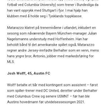
fotball ved Columbia University) som trener i Bundesliga da
han vant opprykk med Stuttgart i fjor. I mai hjalp han
klubben med å holde seg i Tysklands toppklasse.
Matarazzo klatret på trenernivåene i utlandet, inkludert en
sesong som nåværende Bayern München-manager Julian
Nagelsmanns understudy med Hoffenheim. Han har
beholdt bånd til det amerikanske spillet også; Matarazzo
regner andre Jersey-innfødte Berhalter som en venn, mens
hans yngre bror, Antonio, jobber med markedsføring for
MLS.
Josh Wolff, 45,
Austin FC
Wolff betalte et tiår med kontingent som assistent – først
som spiller-trener med DC United, deretter under Berhalter
med Columbus Crew og senere USMNT – før han ble
Austins hovedmann før utvidelsessesongen 2021.