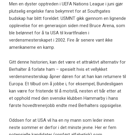
Men en dyster opptreden i UEFA Nations League i juni gjør
plutselig engelske fans bekymret for at Southgates
budskap har blitt foreldet. USMNT gikk gjennom en lignende
opplevelse for en generasjon siden med Bruce Arena, som
ble belønnet for å ta USA til kvartfinalen i
verdensmesterskapet i 2002. Fire år senere vant ikke
amerikanerne en kamp.
Gitt denne historien, kan det være et attraktivt alternativ for
Berhalter å forlate ham – spesielt hvis et vellykket
verdensmesterskap åpner døren for at han kan returnere til
Europa. Et tilbud om å jobbe i, for eksempel, Bundesligaen
kan være for fristende til å motstå, nesten et tiår etter at
et opphold med den svenske klubben Hammarby i hans
første hovedtrenerjobb endte med Berhalters oppsigelse.
Oddsen for at USA vil ha en ny mann som leder innen
neste sommer er derfor i det minste jevne. Her er fem
potensielle kandidater (oppført alfabetisk) som