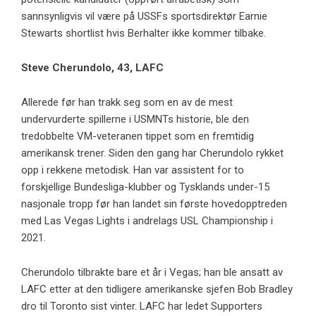
sannsynligvis vil være på USSFs sportsdirektør Earnie
Stewarts shortlist hvis Berhalter ikke kommer tilbake.
Steve Cherundolo, 43,
LAFC
Allerede før han trakk seg som en av de mest
undervurderte spillerne i USMNTs historie, ble den
tredobbelte VM-veteranen tippet som en fremtidig
amerikansk trener. Siden den gang har Cherundolo rykket
opp i rekkene metodisk. Han var assistent for to
forskjellige Bundesliga-klubber og Tysklands under-15
nasjonale tropp før han landet sin første hovedopptreden
med Las Vegas Lights i andrelags USL Championship i
2021.
Cherundolo tilbrakte bare et år i Vegas; han ble ansatt av
LAFC etter at den tidligere amerikanske sjefen Bob Bradley
dro til Toronto sist vinter. LAFC har ledet Supporters