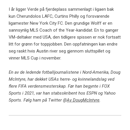
I år ligger Verde på fjerdeplass sammenlagt i ligaen bak
kun Cherundolos LAFC, Curtins Philly og forsvarende
ligamester New York City FC. Den grundige Wolff er en
sannsynlig MLS Coach of the Year-kandidat. En to ganger
VM-deltaker med USA, den tidligere spissen er nok fortsatt
litt for grønn for toppjobben. Den oppfatningen kan endre
seg raskt hvis Austin river seg gjennom sluttspillet og
vinner MLS Cup i november.
En av de ledende fotballjournalistene i Nord-Amerika, Doug
McIntyre, har dekket USAs herre- og kvinnelandslag ved
flere FIFA verdensmesterskap. Før han begynte i FOX
Sports i 2021, var han stabsskribent hos ESPN og Yahoo
Sports. Følg ham på Twitter @
Av DougMcIntyre
.