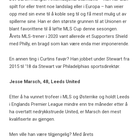
spilt for eller trent noe landslag eller i Europa – han veier
opp med sin evne til å koble seg til og få mest mulig ut av
spillerne sine. Han er den største grunnen til at Unionen er
blant favorittene til å løfte MLS Cup denne sesongen.
Årets MLS-trener i 2020 vant allerede et Supporters Shield
med Philly, en bragd som kan være enda mer imponerende.
En annen ting i Curtins favør? Han jobbet under Stewart fra
2015 til ’18 da Stewart var Philadelphias sportsdirektør.
Jesse Marsch, 48,
Leeds United
Etter å ha vunnet trofeer i MLS og Østerrike og holdt Leeds
i Englands Premier League mindre enn tre måneder etter å
ha overtatt nedrykkstruede United, er Marsch den mest
kvalifiserte av gjengen.
Men ville han være tilgjengelig? Med årets