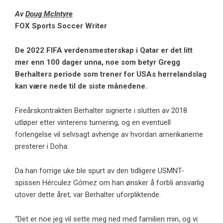
Av
Doug McIntyre
FOX Sports Soccer Writer
De
2022 FIFA verdensmesterskap
i Qatar er det litt
mer enn 100 dager unna, noe som betyr Gregg
Berhalters periode som trener for
USAs herrelandslag
kan være nede til de siste månedene.
Fireårskontrakten Berhalter signerte i slutten av 2018
utløper etter vinterens turnering, og en eventuell
forlengelse vil selvsagt avhenge av hvordan amerikanerne
presterer i Doha.
Da han forrige uke ble spurt av den tidligere USMNT-
spissen Hérculez Gómez om han ønsker å forbli ansvarlig
utover dette året, var Berhalter uforpliktende.
“Det er noe jeg vil sette meg ned med familien min, og vi