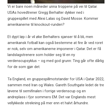
Vi er bare noen måneder unna troppene på vei til Qatar.
USAs hovedtrener Gregg Berhalter dykker ned i
gruppespillet med Alexi Lalas og David Mosse. Kommer
amerikanerne til knockout-runden?
Et dypt løp i år vil øke Berhalters sjanser til å bli, men
amerikansk fotball kan også bestemme at fire år ved roret
er nok, selv om amerikanerne imponerer i Qatar. Det er få
landslagstrenere som holder seg til en ny
verdenscupsyklus – og med god grunn: Ting går ofte dårlig
for de som gjør det.
Ta England, en gruppespillmotstander for USA i Qatar 2022,
sammen med Iran og Wales. Gareth Southgate ledet de tre
løvene til semifinalen i forrige verdenscup og en
andreplass i fjor sommers EM. Det var Englands mest
vellykkede strekning på mer enn et halvt århundre.