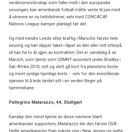
verdensmesterskap som faller midt i den europeiske
sesongen, kan amerikansk fotball måtte vente til juni med
å utnevne en ny heltidstrener, selv med CONCACAF
Nations League-kamper planlagt før det.
Og med mindre Leeds sliter kraftig i Marschs første hele
sesong og han slipper taket i løpet av den eller rett etterpå,
vil han ha to år igjen av kontrakten. Det er vanskelig å se
Marsch, som tjente som USMNT-assistent under Bradley i
Sør-Afrika 2010, rett og slett gå bort fra planetens beste
og mest synlige hjemlige krets – selv for den enestående
sjansen til å lede landet sitt i en verden Beger på
hjemmebane.
Pellegrino Matarazzo, 44, Stuttgart
Kanskje den minst kjente av disse navnene blant
amerikanske supportere, Matarazzo ble den første USA-
fødte amerikaneren (han vokste opp i New Jersey og spilte