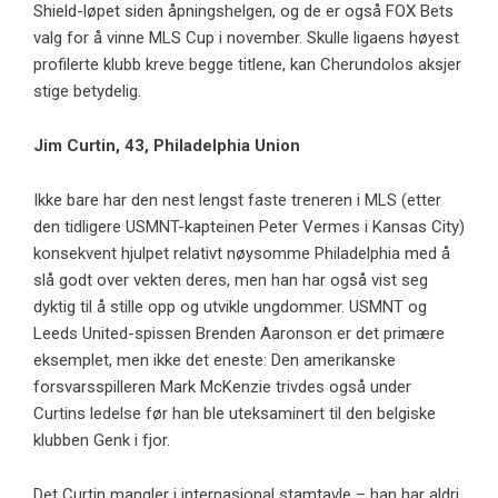
Shield-løpet siden åpningshelgen, og de er også FOX Bets
valg for å vinne MLS Cup i november. Skulle ligaens høyest
profilerte klubb kreve begge titlene, kan Cherundolos aksjer
stige betydelig.
Jim Curtin, 43,
Philadelphia Union
Ikke bare har den nest lengst faste treneren i MLS (etter
den tidligere USMNT-kapteinen Peter Vermes i Kansas City)
konsekvent hjulpet relativt nøysomme Philadelphia med å
slå godt over vekten deres, men han har også vist seg
dyktig til å stille opp og utvikle ungdommer. USMNT og
Leeds United-spissen Brenden Aaronson er det primære
eksemplet, men ikke det eneste: Den amerikanske
forsvarsspilleren Mark McKenzie trivdes også under
Curtins ledelse før han ble uteksaminert til den belgiske
klubben Genk i fjor.
Det Curtin mangler i internasjonal stamtavle – han har aldri