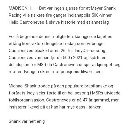
MADISON, Ill. — Det var ingen sjanse for at Meyer Shank
Racing ville risikere fire ganger Indianapolis 500-vinner
Helio Castroneves å skrive historie med et annet lag.
For å begrense denne muligheten, kunngjorde laget en
ettårig kontraktsforlengelse fredag ​​som vil bringe
Castroneves tilbake for en 26. full IndyCar-sesong.
Castroneves vant sin fjerde 500 i 2021 og kjørte en
deltidsplan for MSR da Castroneves desperat kjempet seg
mot en tvungen skred mot pensjonisttilværelsen.
Michael Shank trodde på den populære brasilianske og
fjorårets Indy-seier førte til en hel sesong i MSRs utvidede
tobilsorganisasjon. Castroneves er nå 47 år gammel, men
insisterer likevel på at han har mye gass i tanken.
Shank var helt enig.