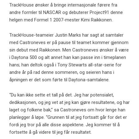
TrackHouse ønsker å bringe internasjonale førere fra
andre formler til NASCAR og debuterer Project91 denne
helgen med Formel 1 2007-mester Kimi Raikkonen.
TrackHouse-teameier Justin Marks har sagt at samtaler
med Castroneves er på pause til teamet kommer gjennom
sin debut med Raikkonen. Men Castroneves ønsker å være
i Daytona 500 og alt annet han kan passe inn i timeplanen
hans; han deltok også i Tony Stewarts all-star-serie for
andre år på rad denne sommeren, og seieren hans i
åpningen er det som førte til Daytona-samtalene.
“Du kan ikke sette et tall på det. Jeg har potensialet,
dedikasjonen, og jeg vet at jeg kan gjøre resultatene, og har
laget og folkene bak,” sa Castroneves om hvor lenge han
planlegger å løpe. “Grunnen til at jeg fortsatt går for det er
fordi jeg tror på alle disse aspektene. Jeg kommer til å
fortsette å gå videre til jeg får resultatet.