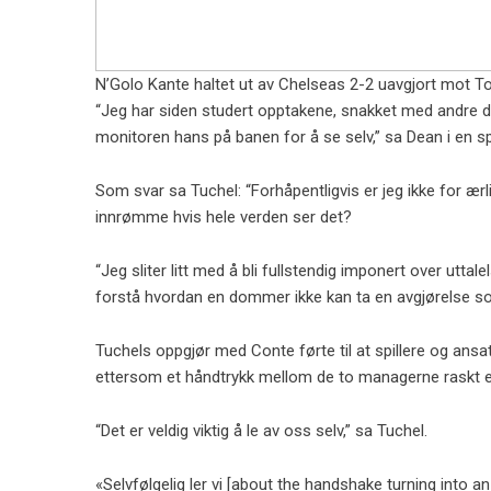
N’Golo Kante haltet ut av Chelseas 2-2 uavgjort mot
“Jeg har siden studert opptakene, snakket med andre 
monitoren hans på banen for å se selv,” sa Dean i en sp
Som svar sa Tuchel: “Forhåpentligvis er jeg ikke for ærl
innrømme hvis hele verden ser det?
“Jeg sliter litt med å bli fullstendig imponert over uttale
forstå hvordan en dommer ikke kan ta en avgjørelse som
Tuchels oppgjør med Conte førte til at spillere og ansatt
ettersom et håndtrykk mellom de to managerne raskt esk
“Det er veldig viktig å le av oss selv,” sa Tuchel.
«Selvfølgelig ler vi [about the handshake turning into 