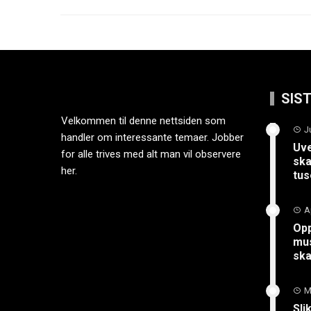
SIS
Velkommen til denne nettsiden som
J
handler om interessante temaer. Jobber
Uve
for alle trives med alt man vil observere
ska
her.
tus
A
Opp
mus
sk
M
Sli