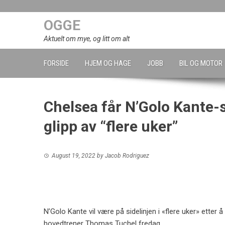
Skip
to
OGGE
content
Aktuelt om mye, og litt om alt
FORSIDE
HJEM OG HAGE
JOBB
BIL OG MOTOR
Chelsea får N’Golo Kante-s
glipp av “flere uker”
August 19, 2022
by
Jacob Rodriguez
N’Golo Kante vil være på sidelinjen i «flere uker» etter
hovedtrener Thomas Tuchel fredag.