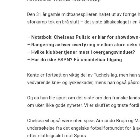
Den 31 år gamle midtbanespilleren haltet ut av forrige
storkamp tok en brå slutt – det siste tilbakeslaget i e
–
Notatbok: Chelseas Pulisic er klar for showdown
–
Rangering av hver overføring mellom store seks 
–
Hvilke klubber tjener mest i overgangsvinduet?
–
Har du ikke ESPN? Få umiddelbar tilgang
Kante er fortsatt en viktig del av Tuchels lag, men ha
vedvarende kne- og lyskeskader, mens han også pådro
Og da han ble spurt om det siste om den franske landskam
om uker. Ikke gode nyheter. Vi er skuffet og triste fordi
Chelsea vil også være uten spiss Armando Broja og Ma
undersøkelse fra det engelske fotballforbundet for å av
etter sluttsignalet mot Spurs.