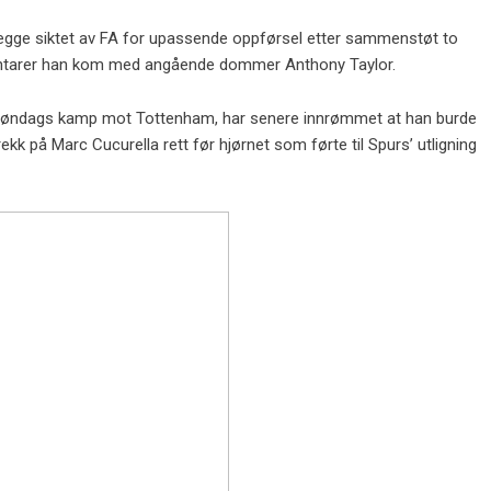
egge siktet av FA for upassende oppførsel etter sammenstøt to
mentarer han kom med angående dommer Anthony Taylor.
e søndags kamp mot Tottenham, har senere innrømmet at han burde
k på Marc Cucurella rett før hjørnet som førte til Spurs’ utligning