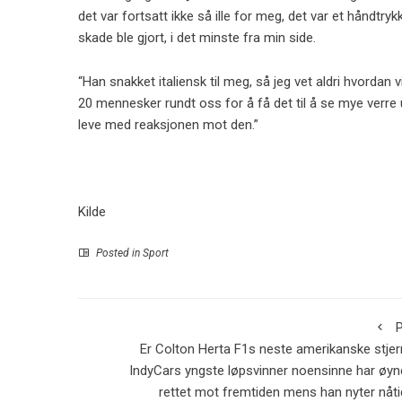
det var fortsatt ikke så ille for meg, det var et håndtry
skade ble gjort, i det minste fra min side.
“Han snakket italiensk til meg, så jeg vet aldri hvordan v
20 mennesker rundt oss for å få det til å se mye verre 
leve med reaksjonen mot den.”
Kilde
Posted in
Sport
P
Er Colton Herta F1s neste amerikanske stje
IndyCars yngste løpsvinner noensinne har øy
rettet mot fremtiden mens han nyter nåt