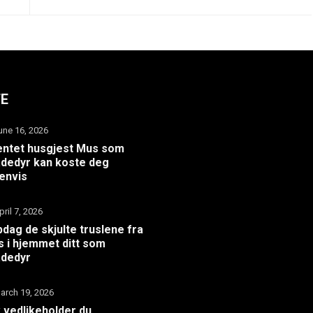
TE
une 16, 2026
ntet husgjest Mus som
dedyr kan koste deg
envis
pril 7, 2026
dag de skjulte truslene fra
 i hjemmet ditt som
adedyr
arch 19, 2026
k vedlikeholder du