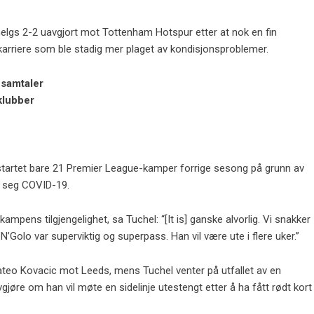
 helgs 2-2 uavgjort mot Tottenham Hotspur etter at nok en fin
n karriere som ble stadig mer plaget av kondisjonsproblemer.
-samtaler
klubber
n startet bare 21 Premier League-kamper forrige sesong på grunn av
 seg COVID-19.
pens tilgjengelighet, sa Tuchel: “[It is] ganske alvorlig. Vi snakker
 N’Golo var superviktig og superpass. Han vil være ute i flere uker.”
teo Kovacic mot Leeds, mens Tuchel venter på utfallet av en
gjøre om han vil møte en sidelinje utestengt etter å ha fått rødt kort