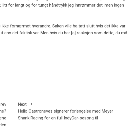
kk, litt for langt og for tungt håndtrykk jeg innrømmer det, men ingen
i ikke fornærmet hverandre. Saken ville ha tatt slutt hvis det ikke var
ut enn det faktisk var. Men hvis du har [a] reaksjon som dette, du må
rev
Next
rne?
Helio Castroneves signerer forlengelse med Meyer
nene
Shank Racing for en full IndyCar-sesong til
iden