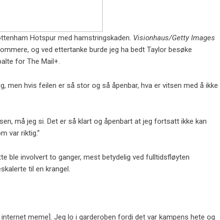
 Tottenham Hotspur med hamstringskaden.
Visionhaus/Getty Images
dommere, og ved ettertanke burde jeg ha bedt Taylor besøke
alte for The Mail+.
ig, men hvis feilen er så stor og så åpenbar, hva er vitsen med å ikke
lsen, må jeg si. Det er så klart og åpenbart at jeg fortsatt ikke kan
 var riktig.”
e ble involvert to ganger, mest betydelig ved fulltidsfløyten
alerte til en krangel.
an internet meme]. Jeg lo i garderoben fordi det var kampens hete og