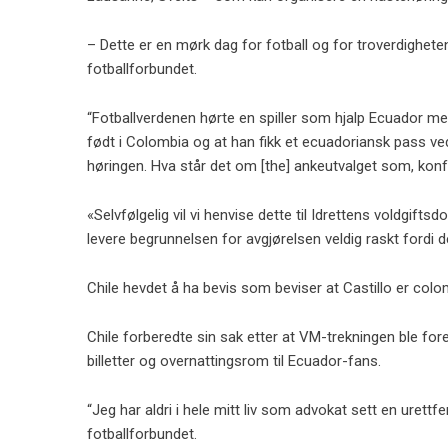
– Dette er en mørk dag for fotball og for troverdighete
fotballforbundet.
“Fotballverdenen hørte en spiller som hjalp Ecuador me
født i Colombia og at han fikk et ecuadoriansk pass ved 
høringen. Hva står det om [the] ankeutvalget som, konfr
«Selvfølgelig vil vi henvise dette til Idrettens voldgifts
levere begrunnelsen for avgjørelsen veldig raskt fordi d
Chile hevdet å ha bevis som beviser at Castillo er col
Chile forberedte sin sak etter at VM-trekningen ble foret
billetter og overnattingsrom til Ecuador-fans.
“Jeg har aldri i hele mitt liv som advokat sett en uret
fotballforbundet.