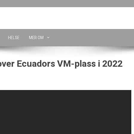
HELSE
MER OM
 over Ecuadors VM-plass i 2022