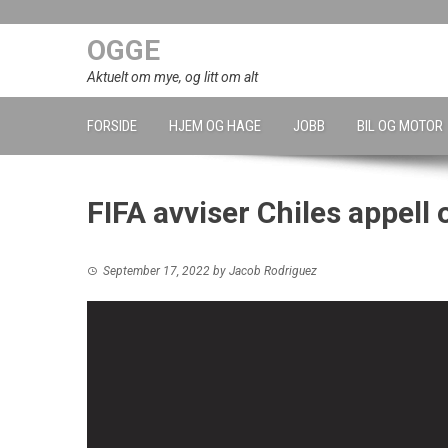
Skip
to
OGGE
content
Aktuelt om mye, og litt om alt
FORSIDE
HJEM OG HAGE
JOBB
BIL OG MOTOR
FIFA avviser Chiles appell
September 17, 2022
by
Jacob Rodriguez