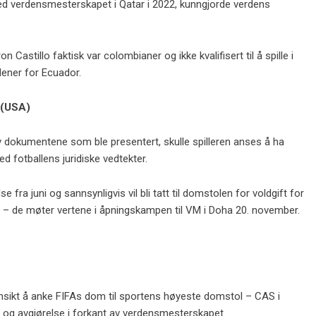
 ved verdensmesterskapet i Qatar i 2022, kunngjorde verdens
Castillo faktisk var colombianer og ikke kvalifisert til å spille i
edener for Ecuador.
 (USA)
 dokumentene som ble presentert, skulle spilleren anses å ha
fotballens juridiske vedtekter.
ra juni og sannsynligvis vil bli tatt til domstolen for voldgift for
tar – de møter vertene i åpningskampen til VM i Doha 20. november.
hensikt å anke FIFAs dom til sportens høyeste domstol – CAS i
og avgjørelse i forkant av verdensmesterskapet.