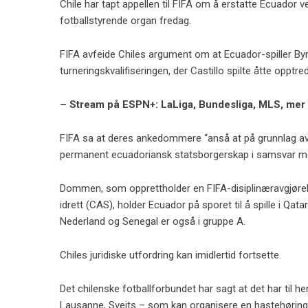
Chile har tapt appellen til FIFA om å erstatte Ecuador
fotballstyrende organ fredag.
FIFA avfeide Chiles argument om at Ecuador-spiller Byron 
turneringskvalifiseringen, der Castillo spilte åtte opptr
– Stream på ESPN+: LaLiga, Bundesliga, MLS, mer
FIFA sa at deres ankedommere “anså at på grunnlag av
permanent ecuadoriansk statsborgerskap i samsvar med 
Dommen, som opprettholder en FIFA-disiplinæravgjørelse f
idrett (CAS), holder Ecuador på sporet til å spille i Qa
Nederland og Senegal er også i gruppe A.
Chiles juridiske utfordring kan imidlertid fortsette.
Det chilenske fotballforbundet har sagt at det har til 
Lausanne, Sveits – som kan organisere en hastehøring 