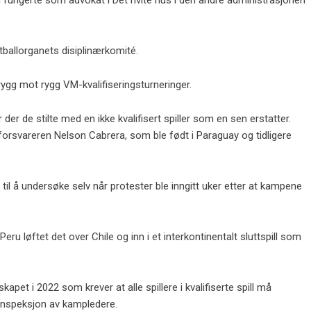
 fungerte som advokat i Det hvite hus i den andre administrasjonen
ballorganets disiplinærkomité.
rygg mot rygg VM-kvalifiseringsturneringer.
der de stilte med en ikke kvalifisert spiller som en sen erstatter.
forsvareren Nelson Cabrera, som ble født i Paraguay og tidligere
 til å undersøke selv når protester ble inngitt uker etter at kampene
Peru løftet det over Chile og inn i et interkontinentalt sluttspill som
pet i 2022 som krever at alle spillere i kvalifiserte spill må
 inspeksjon av kampledere.