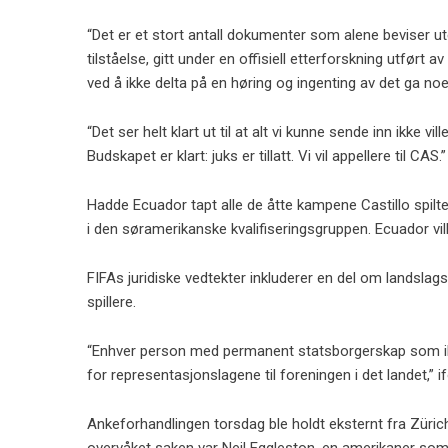
“Det er et stort antall dokumenter som alene beviser uten 
tilståelse, gitt under en offisiell etterforskning utfø
ved å ikke delta på en høring og ingenting av det ga n
“Det ser helt klart ut til at alt vi kunne sende inn ikke vil
Budskapet er klart: juks er tillatt. Vi vil appellere til CAS.”
Hadde Ecuador tapt alle de åtte kampene Castillo spilte,
i den søramerikanske kvalifiseringsgruppen. Ecuador ville
FIFAs juridiske vedtekter inkluderer en del om landslagsb
spillere.
“Enhver person med permanent statsborgerskap som ikke e
for representasjonslagene til foreningen i det landet,” i
Ankeforhandlingen torsdag ble holdt eksternt fra Zü