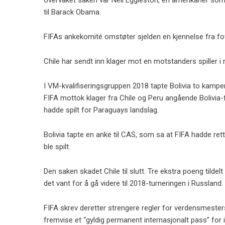
overvåket saken var Neil Eggleston, en amerikaner som
til Barack Obama.
FIFAs ankekomité omstøter sjelden en kjennelse fra fot
Chile har sendt inn klager mot en motstanders spiller i 
I VM-kvalifiseringsgruppen 2018 tapte Bolivia to kamper 
FIFA mottok klager fra Chile og Peru angående Bolivia-
hadde spilt for Paraguays landslag.
Bolivia tapte en anke til CAS, som sa at FIFA hadde rett
ble spilt.
Den saken skadet Chile til slutt. Tre ekstra poeng tildelt 
det vant for å gå videre til 2018-turneringen i Russland.
FIFA skrev deretter strengere regler for verdensmesterska
fremvise et “gyldig permanent internasjonalt pass” for