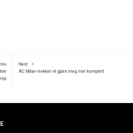
rev
Next
tter
AC Milan-trekket vil gjøre meg mer komplett
rep
TE