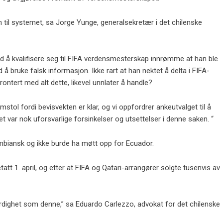
n til systemet, sa Jorge Yunge, generalsekretær i det chilenske
d å kvalifisere seg til FIFA verdensmesterskap innrømme at han ble
å bruke falsk informasjon. Ikke rart at han nektet å delta i FIFA-
ontert med alt dette, likevel unnlater å handle?
domstol fordi bevisvekten er klar, og vi oppfordrer ankeutvalget til å
et var nok uforsvarlige forsinkelser og utsettelser i denne saken. “
ombiansk og ikke burde ha møtt opp for Ecuador.
att 1. april, og etter at FIFA og Qatari-arrangører solgte tusenvis av
tferdighet som denne,” sa Eduardo Carlezzo, advokat for det chilenske