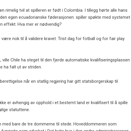
rimelig tvil at spilleren er født i Colombia. I tillegg hørte alle hans
rt av den egen ecuadorianske føderasjonen. spiller spøkte med systemet
oen effekt. Hva mer er nødvendig?
le være nok til å validere kravet. Trist dag for fotball og for fair play.
 ville Chile ha steget til den fjerde automatiske kvalifiseringsplassen
 ha falt ut av striden.
erettigelse når en statlig regjering har gitt statsborgerskap til
r avhengig av opphold i et bestemt land er kvalifisert til å spille
følge statuttene.
rich med bare de tre dommerne til stede. Hoveddommeren som