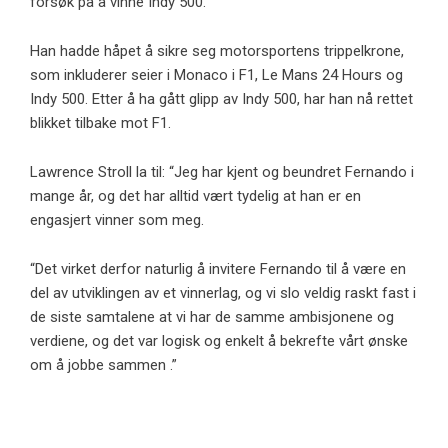
forsøk på å vinne Indy 500.
Han hadde håpet å sikre seg motorsportens trippelkrone,
som inkluderer seier i Monaco i F1, Le Mans 24 Hours og
Indy 500. Etter å ha gått glipp av Indy 500, har han nå rettet
blikket tilbake mot F1.
Lawrence Stroll la til: “Jeg har kjent og beundret Fernando i
mange år, og det har alltid vært tydelig at han er en
engasjert vinner som meg.
“Det virket derfor naturlig å invitere Fernando til å være en
del av utviklingen av et vinnerlag, og vi slo veldig raskt fast i
de siste samtalene at vi har de samme ambisjonene og
verdiene, og det var logisk og enkelt å bekrefte vårt ønske
om å jobbe sammen .”