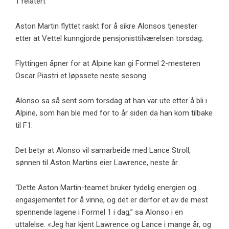
1 relatert
Aston Martin flyttet raskt for å sikre Alonsos tjenester
etter at Vettel kunngjorde pensjonisttilværelsen torsdag.
Flyttingen åpner for at Alpine kan gi Formel 2-mesteren
Oscar Piastri et løpssete neste sesong.
Alonso sa så sent som torsdag at han var ute etter å bli i
Alpine, som han ble med for to år siden da han kom tilbake
til F1.
Det betyr at Alonso vil samarbeide med Lance Stroll,
sønnen til Aston Martins eier Lawrence, neste år.
“Dette Aston Martin-teamet bruker tydelig energien og
engasjementet for å vinne, og det er derfor et av de mest
spennende lagene i Formel 1 i dag,” sa Alonso i en
uttalelse. «Jeg har kjent Lawrence og Lance i mange år, og