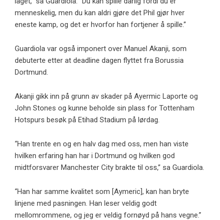
laget,” sa Guardiola. “Du kan spille dårlig fordi du er
menneskelig, men du kan aldri gjøre det Phil gjør hver
eneste kamp, ​​og det er hvorfor han fortjener å spille.”
Guardiola var også imponert over Manuel Akanji, som
debuterte etter at deadline dagen flyttet fra Borussia
Dortmund.
Akanji gikk inn på grunn av skader på Ayermic Laporte og
John Stones og kunne beholde sin plass for Tottenham
Hotspurs besøk på Etihad Stadium på lørdag.
“Han trente en og en halv dag med oss, men han viste
hvilken erfaring han har i Dortmund og hvilken god
midtforsvarer Manchester City brakte til oss,” sa Guardiola.
“Han har samme kvalitet som [Aymeric], kan han bryte
linjene med pasningen. Han leser veldig godt
mellomrommene, og jeg er veldig fornøyd på hans vegne.”