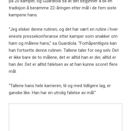
på 20 kamper, og Guardiola sa at det begynner å bli en
tradisjon å berømme 22-åringen etter mål i de fem siste
kampene hans.
“Jeg elsker denne rutinen, og det har vært en rutine i hver
eneste pressekonferanse etter kamper som snakker om
ham og målene hans,” sa Guardiola. “Forhåpentligvis kan
han fortsette denne rutinen. Tallene taler for seg selv. Det
er ikke bare de to målene, det er alltid han er der, alltid er
han der. Det er alltid følelsen av at han kunne scoret flere
mål.
“Tallene hans hele karrieren, til og med tidligere lag, er
ganske like. Han har en utrolig følelse av mål.”