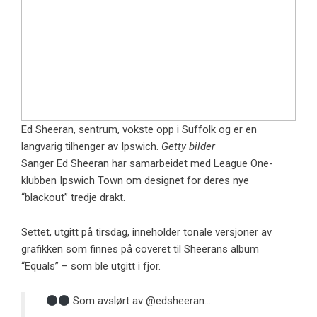
Ed Sheeran, sentrum, vokste opp i Suffolk og er en
langvarig tilhenger av Ipswich.
Getty bilder
Sanger Ed Sheeran har samarbeidet med League One-
klubben Ipswich Town om designet for deres nye
“blackout” tredje drakt.
Settet, utgitt på tirsdag, inneholder tonale versjoner av
grafikken som finnes på coveret til Sheerans album
“Equals” – som ble utgitt i fjor.
Som avslørt av
@edsheeran
…