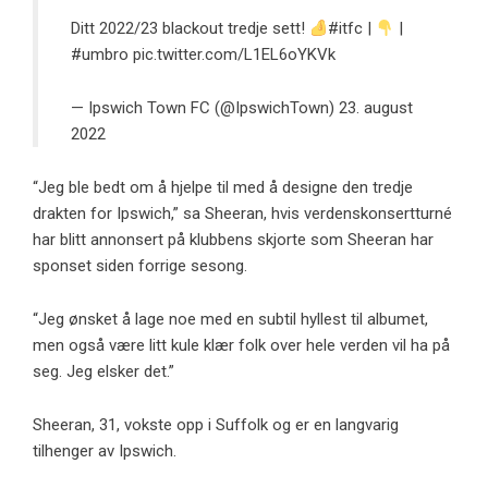
Ditt 2022/23 blackout tredje sett!
#itfc
|
|
#umbro
pic.twitter.com/L1EL6oYKVk
— Ipswich Town FC (@IpswichTown)
23. august
2022
“Jeg ble bedt om å hjelpe til med å designe den tredje
drakten for Ipswich,” sa Sheeran, hvis verdenskonsertturné
har blitt annonsert på klubbens skjorte som Sheeran har
sponset siden forrige sesong.
“Jeg ønsket å lage noe med en subtil hyllest til albumet,
men også være litt kule klær folk over hele verden vil ha på
seg. Jeg elsker det.”
Sheeran, 31, vokste opp i Suffolk og er en langvarig
tilhenger av Ipswich.