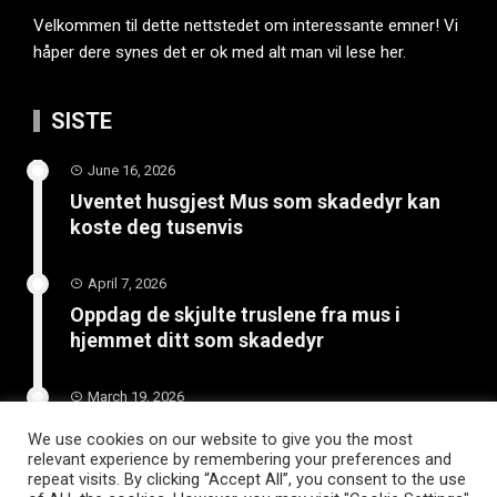
Velkommen til dette nettstedet om interessante emner! Vi
håper dere synes det er ok med alt man vil lese her.
SISTE
June 16, 2026
Uventet husgjest Mus som skadedyr kan
koste deg tusenvis
April 7, 2026
Oppdag de skjulte truslene fra mus i
hjemmet ditt som skadedyr
March 19, 2026
Slik vedlikeholder du tilhengeren for
We use cookies on our website to give you the most
langvarig bruk
relevant experience by remembering your preferences and
repeat visits. By clicking “Accept All”, you consent to the use