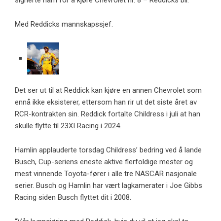
signerte ham for å kjøre Chevrolet nr. 8 – Reddicks bil.
Med Reddicks mannskapssjef.
Det ser ut til at Reddick kan kjøre en annen Chevrolet som
ennå ikke eksisterer, ettersom han rir ut det siste året av
RCR-kontrakten sin. Reddick fortalte Childress i juli at han
skulle flytte til 23XI Racing i 2024.
Hamlin applauderte torsdag Childress’ bedring ved å lande
Busch, Cup-seriens eneste aktive flerfoldige mester og
mest vinnende Toyota-fører i alle tre NASCAR nasjonale
serier. Busch og Hamlin har vært lagkamerater i Joe Gibbs
Racing siden Busch flyttet dit i 2008.