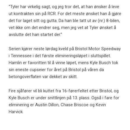
“Tyler har virkelig sagt, og jeg tror det, at han ønsker å leve
ut kontrakten sin på RCR. For det meste ønsket han å gjøre
det for laget sitt og gutta. Da han ble tatt ut av (nr.) 8-bilen,
vet ikke om det endrer seg, men jeg vet at Tyler ønsket å
avslutte det han startet der.”
Serien kjører neste lørdag kveld på Bristol Motor Speedway
i Tennessee i det første elimineringsløpet i sluttspillet.
Hamlin er favoritten til å vinne løpet, mens Kyle Busch tok
sin eneste cupseier for året på Bristol på våren da
betongoverflaten var dekket av skitt.
Fire sjåfører vil bli kuttet fra 16-førerfeltet etter Bristol, og
Kyle Busch er under snittlinjen på 13. plass. Også i fare for
eliminering er Austin Dillon, Chase Briscoe og Kevin
Harvick.