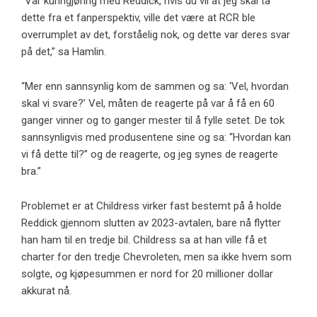
“Vår kunngjøring med Reddick, hvis du vil at jeg skal ta
dette fra et fanperspektiv, ville det være at RCR ble
overrumplet av det, forståelig nok, og dette var deres svar
på det,” sa Hamlin.
“Mer enn sannsynlig kom de sammen og sa: ‘Vel, hvordan
skal vi svare?’ Vel, måten de reagerte på var å få en 60
ganger vinner og to ganger mester til å fylle setet. De tok
sannsynligvis med produsentene sine og sa: “Hvordan kan
vi få dette til?” og de reagerte, og jeg synes de reagerte
bra.”
Problemet er at Childress virker fast bestemt på å holde
Reddick gjennom slutten av 2023-avtalen, bare nå flytter
han ham til en tredje bil. Childress sa at han ville få et
charter for den tredje Chevroleten, men sa ikke hvem som
solgte, og kjøpesummen er nord for 20 millioner dollar
akkurat nå.