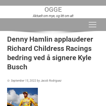
Skip
OGGE
to
content
Aktuelt om mye, og litt om alt
Denny Hamlin applauderer
Richard Childress Racings
bedring ved å signere Kyle
Busch
September 15, 2022
by
Jacob Rodriguez