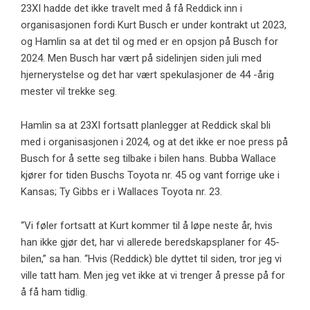
23XI hadde det ikke travelt med å få Reddick inn i
organisasjonen fordi Kurt Busch er under kontrakt ut 2023,
og Hamlin sa at det til og med er en opsjon på Busch for
2024. Men Busch har vært på sidelinjen siden juli med
hjernerystelse og det har vært spekulasjoner de 44 -årig
mester vil trekke seg.
Hamlin sa at 23XI fortsatt planlegger at Reddick skal bli
med i organisasjonen i 2024, og at det ikke er noe press på
Busch for å sette seg tilbake i bilen hans. Bubba Wallace
kjører for tiden Buschs Toyota nr. 45 og vant forrige uke i
Kansas; Ty Gibbs er i Wallaces Toyota nr. 23.
“Vi føler fortsatt at Kurt kommer til å løpe neste år, hvis
han ikke gjør det, har vi allerede beredskapsplaner for 45-
bilen,” sa han. “Hvis (Reddick) ble dyttet til siden, tror jeg vi
ville tatt ham. Men jeg vet ikke at vi trenger å presse på for
å få ham tidlig.