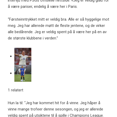
intervju med PSGs offisielle nettside. «Jeg er veldig glad for
å være pariser, endelig å være her i Paris.
“Førsteinntrykket mitt er veldig bra. Alle er så hyggelige mot
meg. Jeg har allerede møtt de fleste jentene, og de virker
alle bedårende. Jeg er veldig spent på å være her på en av
de største klubbene i verden.”
1 relatert
Hun la til: “Jeg har kommet hit for å vinne. Jeg håper å
vinne mange trofeer denne sesongen, og jeg er allerede
veldig spent på utsiktene til å spille i Champions League.