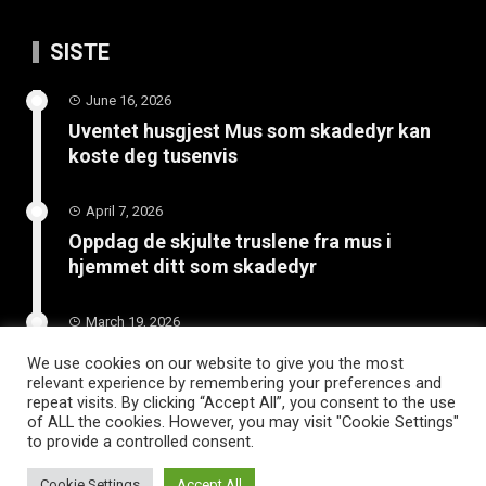
SISTE
June 16, 2026
Uventet husgjest Mus som skadedyr kan
koste deg tusenvis
April 7, 2026
Oppdag de skjulte truslene fra mus i
hjemmet ditt som skadedyr
March 19, 2026
Slik vedlikeholder du tilhengeren for
We use cookies on our website to give you the most
langvarig bruk
relevant experience by remembering your preferences and
repeat visits. By clicking “Accept All”, you consent to the use
of ALL the cookies. However, you may visit "Cookie Settings"
to provide a controlled consent.
Cookie Settings
Accept All