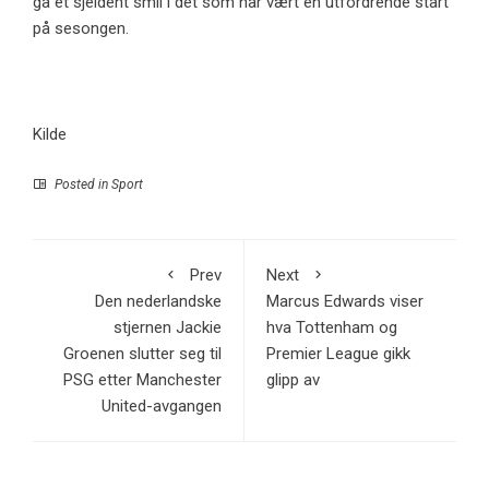
ga et sjeldent smil i det som har vært en utfordrende start
på sesongen.
Kilde
Posted in
Sport
Prev
Next
Den nederlandske
Marcus Edwards viser
stjernen Jackie
hva Tottenham og
Groenen slutter seg til
Premier League gikk
PSG etter Manchester
glipp av
United-avgangen