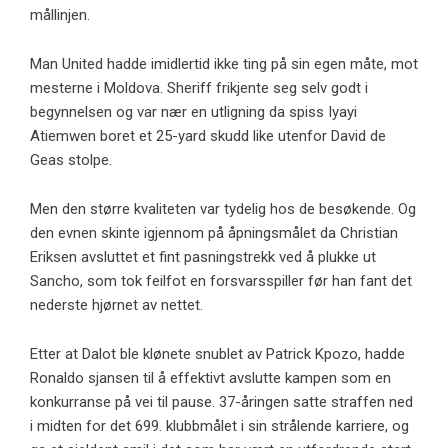
mållinjen.
Man United hadde imidlertid ikke ting på sin egen måte, mot
mesterne i Moldova. Sheriff frikjente seg selv godt i
begynnelsen og var nær en utligning da spiss Iyayi
Atiemwen boret et 25-yard skudd like utenfor David de
Geas stolpe.
Men den større kvaliteten var tydelig hos de besøkende. Og
den evnen skinte igjennom på åpningsmålet da Christian
Eriksen avsluttet et fint pasningstrekk ved å plukke ut
Sancho, som tok feilfot en forsvarsspiller før han fant det
nederste hjørnet av nettet.
Etter at Dalot ble klønete snublet av Patrick Kpozo, hadde
Ronaldo sjansen til å effektivt avslutte kampen som en
konkurranse på vei til pause. 37-åringen satte straffen ned
i midten for det 699. klubbmålet i sin strålende karriere, og