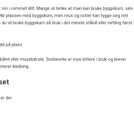
inn i rommet ditt. Mange vil tenke at man kan bruke byggskum, selv
å fylle plassen med byggskum, men mus og rotter kan tygge seg rett
du vil bruke byggskum så bruk i det minste stålull eller netting først
dd på plass.
bånd eller musebørste
. Sistnevnte er mye lettere i bruk og krever
nterer kledning.
set
er der.