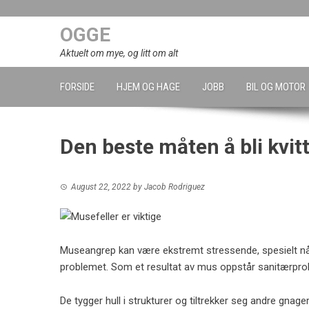
Skip
to
OGGE
content
Aktuelt om mye, og litt om alt
FORSIDE
HJEM OG HAGE
JOBB
BIL OG MOTOR
Den beste måten å bli kvit
August 22, 2022
by
Jacob Rodriguez
Museangrep kan være ekstremt stressende, spesielt når d
problemet. Som et resultat av
mus
oppstår sanitærpro
De tygger hull i strukturer og tiltrekker seg andre gnage