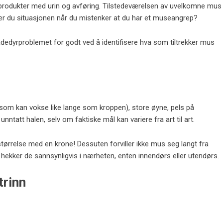
 produkter med urin og avføring. Tilstedeværelsen av uvelkomne mus
erer du situasjonen når du mistenker at du har et museangrep?
kadedyrproblemet for godt ved å identifisere hva som tiltrekker mus
 (som kan vokse like lange som kroppen), store øyne, pels på
ntatt halen, selv om faktiske mål kan variere fra art til art.
ørrelse med en krone! Dessuten forviller ikke mus seg langt fra
 hekker de sannsynligvis i nærheten, enten innendørs eller utendørs.
trinn