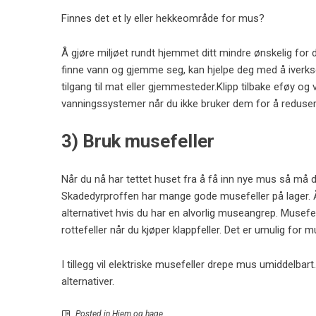
Finnes det et ly eller hekkeområde for mus?
Å gjøre miljøet rundt hjemmet ditt mindre ønskelig 
finne vann og gjemme seg, kan hjelpe deg med å iverkse
tilgang til mat eller gjemmesteder.Klipp tilbake eføy og
vanningssystemer når du ikke bruker dem for å reduser
3) Bruk musefeller
Når du nå har tettet huset fra å få inn nye mus så må d
Skadedyrproffen har mange gode musefeller på lager.
alternativet hvis du har en alvorlig museangrep. Musefe
rottefeller når du kjøper klappfeller. Det er umulig for m
I tillegg vil
elektriske musefeller drepe mus umiddelbart
alternativer.
Posted in
Hjem og hage