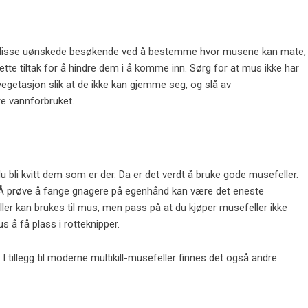
for disse uønskede besøkende ved å bestemme hvor musene kan mate,
tte tiltak for å hindre dem i å komme inn. Sørg for at mus ikke har
 vegetasjon slik at de ikke kan gjemme seg, og slå av
e vannforbruket.
u bli kvitt dem som er der. Da er det verdt å bruke
gode musefeller
.
 Å prøve å fange gnagere på egenhånd kan være det eneste
ller kan brukes til mus, men pass på at du kjøper musefeller ikke
us å få plass i rotteknipper.
. I tillegg til moderne
multikill-musefeller
finnes det også andre