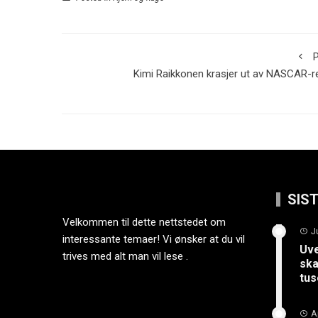
P
Kimi Raikkonen krasjer ut av NASCAR-r
SIS
Velkommen til dette nettstedet om
J
interessante temaer! Vi ønsker at du vil
Uve
trives med alt man vil lese .
ska
tus
A