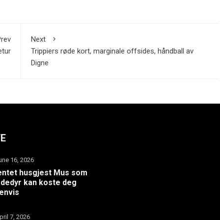
rev
Next
etur
Trippiers røde kort, marginale offsides, håndball av
Digne
TE
une 16, 2026
ntet husgjest Mus som
dedyr kan koste deg
envis
pril 7, 2026