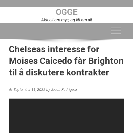
Skip
OGGE
to
content
Aktuelt om mye, og litt om alt
Chelseas interesse for
Moises Caicedo får Brighton
til å diskutere kontrakter
September 11, 2022
by
Jacob Rodriguez