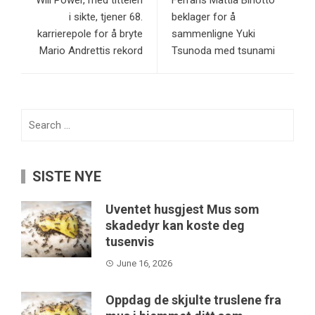
Will Power, med tittelen
Ferraris Mattia Binotto
i sikte, tjener 68.
beklager for å
karrierepole for å bryte
sammenligne Yuki
Mario Andrettis rekord
Tsunoda med tsunami
Search
for:
SISTE NYE
Uventet husgjest Mus som
skadedyr kan koste deg
tusenvis
June 16, 2026
Oppdag de skjulte truslene fra