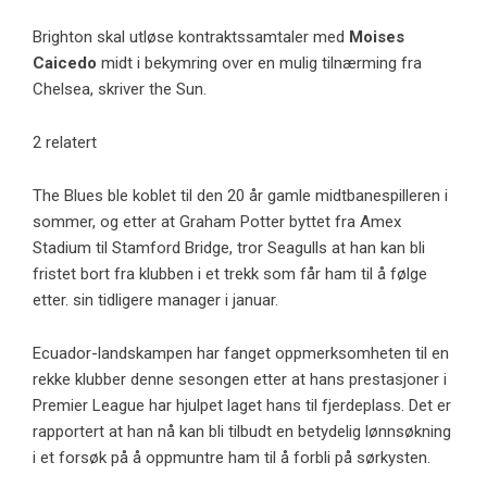
Brighton skal utløse kontraktssamtaler med
Moises
Caicedo
midt i bekymring over en mulig tilnærming fra
Chelsea, skriver the Sun.
2 relatert
The Blues ble koblet til den 20 år gamle midtbanespilleren i
sommer, og etter at Graham Potter byttet fra Amex
Stadium til Stamford Bridge, tror Seagulls at han kan bli
fristet bort fra klubben i et trekk som får ham til å følge
etter. sin tidligere manager i januar.
Ecuador-landskampen har fanget oppmerksomheten til en
rekke klubber denne sesongen etter at hans prestasjoner i
Premier League har hjulpet laget hans til fjerdeplass. Det er
rapportert at han nå kan bli tilbudt en betydelig lønnsøkning
i et forsøk på å oppmuntre ham til å forbli på sørkysten.