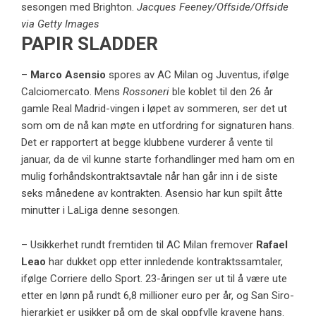
sesongen med Brighton.
Jacques Feeney/Offside/Offside
via Getty Images
PAPIR SLADDER
–
Marco Asensio
spores av AC Milan og Juventus, ifølge
Calciomercato. Mens
Rossoneri
ble koblet til den 26 år
gamle Real Madrid-vingen i løpet av sommeren, ser det ut
som om de nå kan møte en utfordring for signaturen hans.
Det er rapportert at begge klubbene vurderer å vente til
januar, da de vil kunne starte forhandlinger med ham om en
mulig forhåndskontraktsavtale når han går inn i de siste
seks månedene av kontrakten. Asensio har kun spilt åtte
minutter i LaLiga denne sesongen.
– Usikkerhet rundt fremtiden til AC Milan fremover
Rafael
Leao
har dukket opp etter innledende kontraktssamtaler,
ifølge Corriere dello Sport. 23-åringen ser ut til å være ute
etter en lønn på rundt 6,8 millioner euro per år, og San Siro-
hierarkiet er usikker på om de skal oppfylle kravene hans.