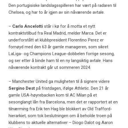
Den portugisiske landslagsspilleren har vært på radaren til
Chelsea, og har to år igjen av sin nåværende avtale.
–
Carlo Ancelotti
står i kø for å motta et nytt
kontraktstilbud fra Real Madrid, melder Marca. Det er
underforstått at klubbpresident Florentino Perez er
fornøyd med den 63 år gamle manageren, som sikret
LaLiga- og Champions League-dobbelen forrige sesong,
og ser etter å binde ham til en ny langsiktig avtale. Hans
nåværende kontrakt går ut sommeren 2024.
– Manchester United ga muligheten til å signere videre
Sergino Dest
på fristdagen, ifølge Athletic. Den 21 år
gamle USA-høyrebacken kom til AC Milan på et
sesonglangt lån fra Barcelona, ​​men det er rapportert at en
tilnærming fra Erik ten Hag ble blokkert av Old Trafford-
hierarkiet, som tok beslutningen om å beholde troen på
klubbens to aktuelle alternativer – Diogo Dalot og Aaron