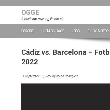
Skip
to
OGGE
content
Aktuelt om mye, og litt om alt
FORSIDE
HJEM OG HAGE
JOBB
BIL OG MOTOR
Cádiz vs. Barcelona – Fot
2022
September 10, 2022
by
Jacob Rodriguez