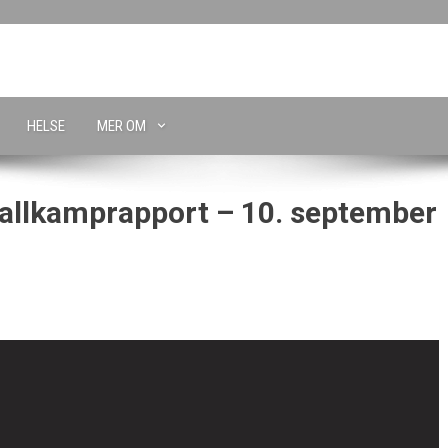
HELSE
MER OM
ballkamprapport – 10. september