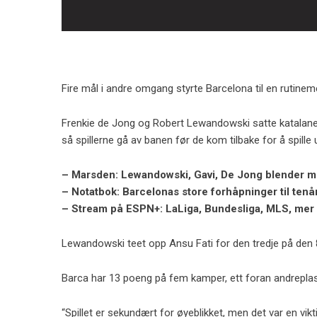
Fire mål i andre omgang styrte Barcelona til en rutinem
Frenkie de Jong og Robert Lewandowski satte katalanern
så spillerne gå av banen før de kom tilbake for å spille 
– Marsden: Lewandowski, Gavi, De Jong blender men
– Notatbok: Barcelonas store forhåpninger til tenå
– Stream på ESPN+: LaLiga, Bundesliga, MLS, mer
Lewandowski teet opp Ansu Fati for den tredje på den
Barca har 13 poeng på fem kamper, ett foran andrepla
“Spillet er sekundært for øyeblikket, men det var en vik