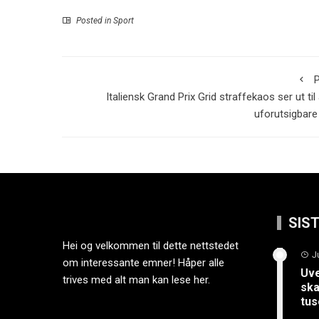
Posted in
Sport
P
Italiensk Grand Prix Grid straffekaos ser ut til 
uforutsigbare
SIS
Hei og velkommen til dette nettstedet
J
om interessante emner! Håper alle
Uve
trives med alt man kan lese her.
ska
tus