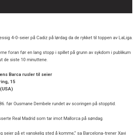
essig 4-0-seier på Cadiz på lørdag da de rykket til toppen av LaLiga.
e foran før en lang stopp i spillet på grunn av sykdom i publikum
ut de siste 10 minuttene.
s Barca rusler til seier
ring, 15
 (USA)
 86. før Ousmane Dembele rundet av scoringen på stopptid.
sserte Real Madrid som tar imot Mallorca på søndag.
tig seier på et vanskelig sted å komme,” sa Barcelona-trener Xavi