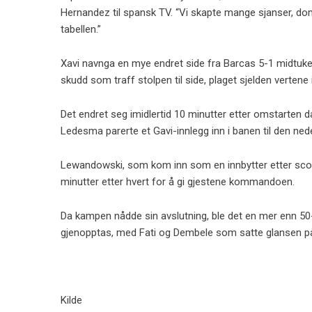
Hernandez til spansk TV. “Vi skapte mange sjanser, do
tabellen.”
Xavi navnga en mye endret side fra Barcas 5-1 midtuke
skudd som traff stolpen til side, plaget sjelden vertene 
Det endret seg imidlertid 10 minutter etter omstarten 
Ledesma parerte et Gavi-innlegg inn i banen til den ned
Lewandowski, som kom inn som en innbytter etter scorin
minutter etter hvert for å gi gjestene kommandoen.
Da kampen nådde sin avslutning, ble det en mer enn 50
gjenopptas, med Fati og Dembele som satte glansen på 
Kilde