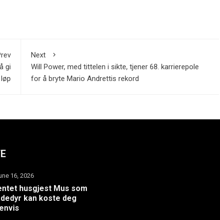
rev
Next
å gi
Will Power, med tittelen i sikte, tjener 68. karrierepole
 løp
for å bryte Mario Andrettis rekord
TE
une 16, 2026
ntet husgjest Mus som
dedyr kan koste deg
envis