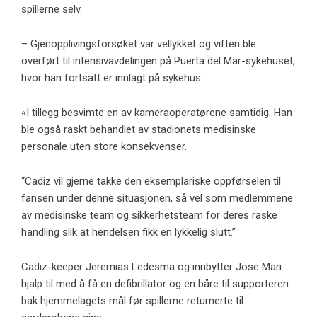
spillerne selv.
– Gjenopplivingsforsøket var vellykket og viften ble
overført til intensivavdelingen på Puerta del Mar-sykehuset,
hvor han fortsatt er innlagt på sykehus.
«I tillegg besvimte en av kameraoperatørene samtidig. Han
ble også raskt behandlet av stadionets medisinske
personale uten store konsekvenser.
“Cadiz vil gjerne takke den eksemplariske oppførselen til
fansen under denne situasjonen, så vel som medlemmene
av medisinske team og sikkerhetsteam for deres raske
handling slik at hendelsen fikk en lykkelig slutt.”
Cadiz-keeper Jeremias Ledesma og innbytter Jose Mari
hjalp til med å få en defibrillator og en båre til supporteren
bak hjemmelagets mål før spillerne returnerte til