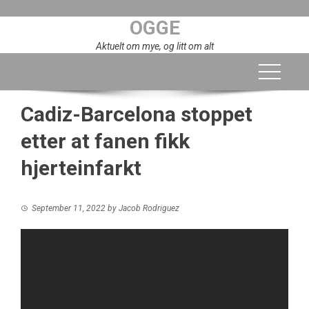
Skip
OGGE
to
content
Aktuelt om mye, og litt om alt
Cadiz-Barcelona stoppet
etter at fanen fikk
hjerteinfarkt
September 11, 2022
by
Jacob Rodriguez