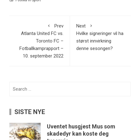
Posted in
Sport
Prev
Next
Atlanta United FC vs.
Hvilke signeringer vil ha
Toronto FC –
størst innvirkning
Fotballkamprapport –
denne sesongen?
10. september 2022
Search
for:
SISTE NYE
Uventet husgjest Mus som
skadedyr kan koste deg