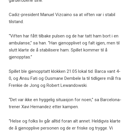
garderobene sine.
Cadiz-president Manuel Vizcaino sa at viften var i stabil
tilstand.
“Viften har fått tilbake pulsen og de har tatt ham bort i en
ambulanse,” sa han. “Han gjenopplivet og falt igjen, men til
slutt klarte de å stabilisere ham. Spillet kommer til å
gjenopptas.”
Spillet ble gjenopptatt klokken 21.05 lokal tid. Barca vant 4-
0, og Ansu Fati og Ousmane Dembele la til tidligere mål fra
Frenkie de Jong og Robert Lewandowski.
“Det var ikke en hyggelig situasjon for noen,” sa Barcelona-
trener Xavi Hernandez etter kampen.
“Helse og folks liv går alltid foran alt annet. Heldigvis klarte
de å gjenopplive personen og de er friske og trygge. Vi