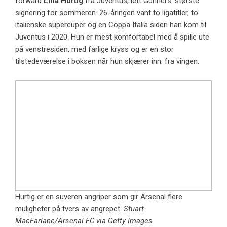
forward
Lina Hurtig
fra Juventus, lett Gunners’ største
signering for sommeren. 26-åringen vant to ligatitler, to
italienske supercuper og en Coppa Italia siden han kom til
Juventus i 2020. Hun er mest komfortabel med å spille ute
på venstresiden, med farlige kryss og er en stor
tilstedeværelse i boksen når hun skjærer inn. fra vingen.
Hurtig er en suveren angriper som gir Arsenal flere
muligheter på tvers av angrepet.
Stuart
MacFarlane/Arsenal FC via Getty Images