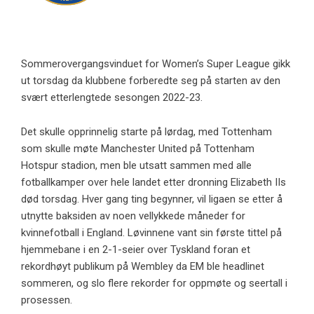
Sommerovergangsvinduet for Women’s Super League gikk
ut torsdag da klubbene forberedte seg på starten av den
svært etterlengtede sesongen 2022-23.
Det skulle opprinnelig starte på lørdag, med Tottenham
som skulle møte Manchester United på Tottenham
Hotspur stadion, men ble utsatt sammen med alle
fotballkamper over hele landet etter dronning Elizabeth IIs
død torsdag. Hver gang ting begynner, vil ligaen se etter å
utnytte baksiden av noen vellykkede måneder for
kvinnefotball i England. Løvinnene vant sin første tittel på
hjemmebane i en 2-1-seier over Tyskland foran et
rekordhøyt publikum på Wembley da EM ble headlinet
sommeren, og slo flere rekorder for oppmøte og seertall i
prosessen.