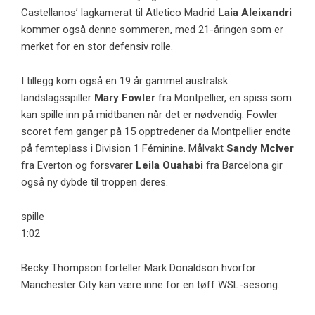
Castellanos’ lagkamerat til Atletico Madrid
Laia Aleixandri
kommer også denne sommeren, med 21-åringen som er
merket for en stor defensiv rolle.
I tillegg kom også en 19 år gammel australsk
landslagsspiller
Mary Fowler
fra Montpellier, en spiss som
kan spille inn på midtbanen når det er nødvendig. Fowler
scoret fem ganger på 15 opptredener da Montpellier endte
på femteplass i Division 1 Féminine. Målvakt
Sandy McIver
fra Everton og forsvarer
Leila Ouahabi
fra Barcelona gir
også ny dybde til troppen deres.
spille
1:02
Becky Thompson forteller Mark Donaldson hvorfor
Manchester City kan være inne for en tøff WSL-sesong.