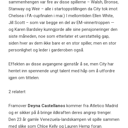
sammenhengen var fire av disse spillerne – Walsh, Bronse,
Stanway og Weir – alle i startoppstillingen da City tok imot
Chelsea i FA-cupfinalen i mai.) I mellomtiden Ellen White,
Jill Scott – som var begge en del av EM-vinnertroppen —
og Karen Bardsley kunngjorde alle sine pensjoneringer den
siste måneden, noe som etterlater et uerstattelig gap,
siden hver av dem ikke bare er en stor spiller, men en stor
personlighet og leder i garderoben også.
Effekten av disse avgangene gjenstår å se, men City har
hentet inn spennende ungt talent med håp om å utfordre
igjen om tittelen.
2 relatert
Framover
Deyna Castellanos
kommer fra Atletico Madrid
og er sikker på å bringe ildkraften deres angrep trenger.
Den 23 år gamle Venezuela-landskampen vil spille sammen
med slike som Chloe Kelly og Lauren Hemp foran.