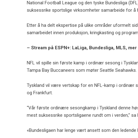
National Football League og den tyske Bundesliga (DFL
suksessrike sportslige virksomheter samarbeide for å h
Etter å ha delt ekspertise på ulike områder uformelt s
samarbeidet innen produksjon, kringkasting og program
– Stream på ESPN+: LaLiga, Bundesliga, MLS, mer
NFL vil spille sin første kamp i ordinær sesong i Tys
Tampa Bay Buccaneers som møter Seattle Seahawks.
Tyskland vil være vertskap for en NFL-kamp i ordinær 
og Frankfurt.
“Vår første ordinære sesongkamp i Tyskland denne høst
mest suksessrike sportsligaene rundt om i verden,” sa
«Bundesligaen har lenge vært ansett som den ledende li