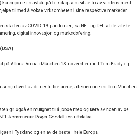
) kunngjorde en avtale på torsdag som vil se to av verdens mest
jelpe til med å vokse virksomheten i sine respektive markeder.
iden starten av COVID-19-pandemien, sa NFL og DFL at de vil øke
mering, digital innovasjon og markedsføring.
 (USA)
kland på Allianz Arena i München 13. november med Tom Brady og
sesong i hvert av de neste fire årene, alternerende mellom München
en gir også en mulighet til å jobbe med og lære av noen av de
 NFL-kommissær Roger Goodell i en uttalelse.
gaen i Tyskland og en av de beste i hele Europa.