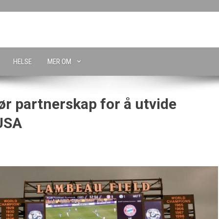
HELSE
MER OM
r partnerskap for å utvide
 USA