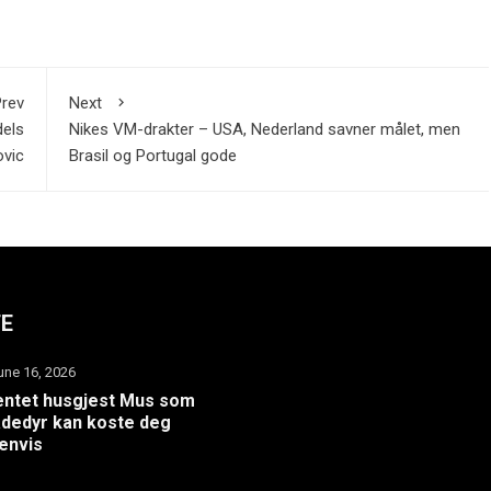
rev
Next
dels
Nikes VM-drakter – USA, Nederland savner målet, men
ovic
Brasil og Portugal gode
TE
une 16, 2026
ntet husgjest Mus som
dedyr kan koste deg
envis