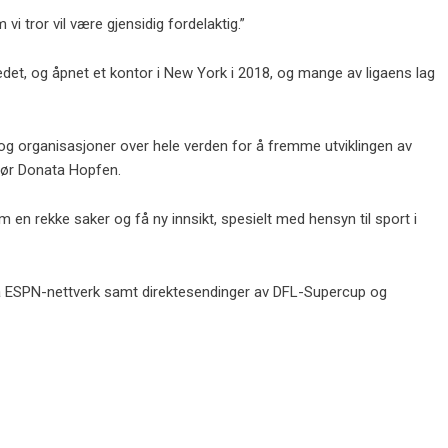
i tror vil være gjensidig fordelaktig.”
det, og åpnet et kontor i New York i 2018, og mange av ligaens lag
 og organisasjoner over hele verden for å fremme utviklingen av
ktør Donata Hopfen.
m en rekke saker og få ny innsikt, spesielt med hensyn til sport i
på ESPN-nettverk samt direktesendinger av DFL-Supercup og