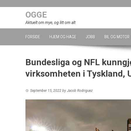
Skip
to
OGGE
content
Aktuelt om mye, og litt om alt
FORSIDE
HJEM OG HAGE
JOBB
BIL OG MOTOR
Bundesliga og NFL kunngjø
virksomheten i Tyskland,
September 15, 2022
by
Jacob Rodriguez