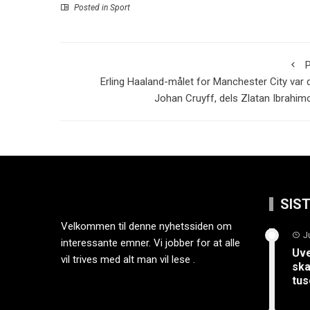
Posted in
Sport
P
Erling Haaland-målet for Manchester City var 
Johan Cruyff, dels Zlatan Ibrahim
SIS
Velkommen til denne nyhetssiden om
J
interessante emner. Vi jobber for at alle
Uve
vil trives med alt man vil lese .
ska
tus