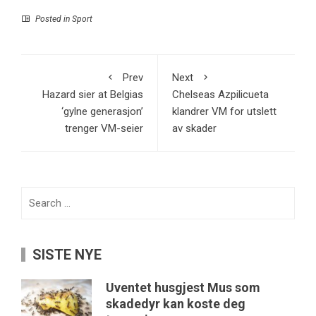
Posted in
Sport
Prev
Next
Hazard sier at Belgias
Chelseas Azpilicueta
‘gylne generasjon’
klandrer VM for utslett
trenger VM-seier
av skader
Search
for:
SISTE NYE
Uventet husgjest Mus som
skadedyr kan koste deg