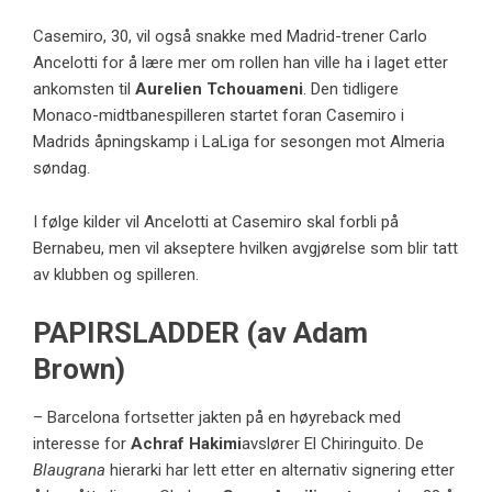
Casemiro, 30, vil også snakke med Madrid-trener Carlo
Ancelotti for å lære mer om rollen han ville ha i laget etter
ankomsten til
Aurelien Tchouameni
. Den tidligere
Monaco-midtbanespilleren startet foran Casemiro i
Madrids åpningskamp i LaLiga for sesongen mot Almeria
søndag.
I følge kilder vil Ancelotti at Casemiro skal forbli på
Bernabeu, men vil akseptere hvilken avgjørelse som blir tatt
av klubben og spilleren.
PAPIRSLADDER (av Adam
Brown)
– Barcelona fortsetter jakten på en høyreback med
interesse for
Achraf Hakimi
avslører
El Chiringuito
. De
Blaugrana
hierarki har lett etter en alternativ signering etter