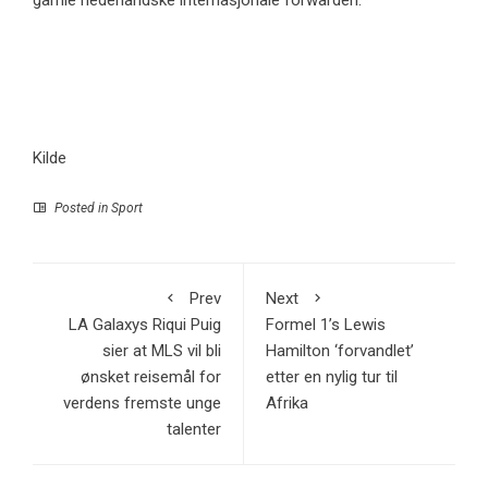
gamle nederlandske internasjonale forwarden.
Kilde
Posted in
Sport
Prev
Next
LA Galaxys Riqui Puig
Formel 1’s Lewis
sier at MLS vil bli
Hamilton ‘forvandlet’
ønsket reisemål for
etter en nylig tur til
verdens fremste unge
Afrika
talenter