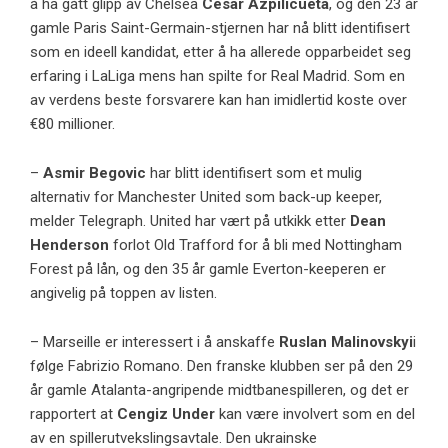
å ha gått glipp av Chelsea
Cesar Azpilicueta
, og den 23 år
gamle Paris Saint-Germain-stjernen har nå blitt identifisert
som en ideell kandidat, etter å ha allerede opparbeidet seg
erfaring i LaLiga mens han spilte for Real Madrid. Som en
av verdens beste forsvarere kan han imidlertid koste over
€80 millioner.
–
Asmir Begovic
har blitt identifisert som et mulig
alternativ for Manchester United som back-up keeper,
melder Telegraph. United har vært på utkikk etter
Dean
Henderson
forlot Old Trafford for å bli med Nottingham
Forest på lån, og den 35 år gamle Everton-keeperen er
angivelig på toppen av listen.
– Marseille er interessert i å anskaffe
Ruslan Malinovskyi
i
følge
Fabrizio Romano
. Den franske klubben ser på den 29
år gamle Atalanta-angripende midtbanespilleren, og det er
rapportert at
Cengiz Under
kan være involvert som en del
av en spillerutvekslingsavtale. Den ukrainske