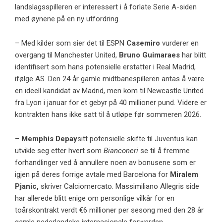
landslagsspilleren er interessert i å forlate Serie A-siden
med øynene på en ny utfordring.
– Med kilder som sier det til ESPN
Casemiro
vurderer en
overgang til Manchester United,
Bruno Guimaraes
har blitt
identifisert som hans potensielle erstatter i Real Madrid,
ifølge AS. Den 24 år gamle midtbanespilleren antas å være
en ideell kandidat av Madrid, men kom til Newcastle United
fra Lyon i januar for et gebyr på 40 millioner pund. Videre er
kontrakten hans ikke satt til å utløpe før sommeren 2026.
–
Memphis Depay
sitt potensielle skifte til Juventus kan
utvikle seg etter hvert som
Bianconeri
se til å fremme
forhandlinger ved å annullere noen av bonusene som er
igjen på deres forrige avtale med Barcelona for
Miralem
Pjanic,
skriver Calciomercato. Massimiliano Allegris side
har allerede blitt enige om personlige vilkår for en
toårskontrakt verdt €6 millioner per sesong med den 28 år