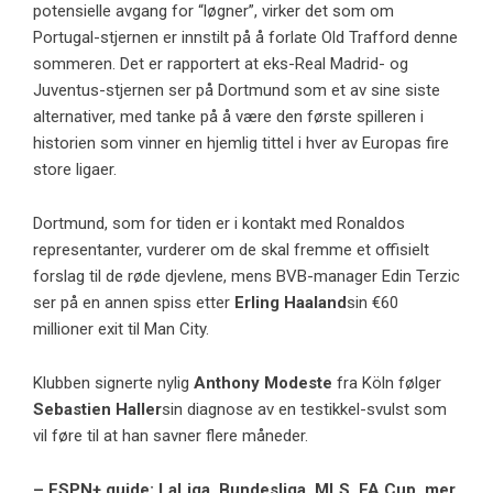
potensielle avgang for “løgner”, virker det som om
Portugal-stjernen er innstilt på å forlate Old Trafford denne
sommeren. Det er rapportert at eks-Real Madrid- og
Juventus-stjernen ser på Dortmund som et av sine siste
alternativer, med tanke på å være den første spilleren i
historien som vinner en hjemlig tittel i hver av Europas fire
store ligaer.
Dortmund, som for tiden er i kontakt med Ronaldos
representanter, vurderer om de skal fremme et offisielt
forslag til de røde djevlene, mens BVB-manager Edin Terzic
ser på en annen spiss etter
Erling Haaland
sin €60
millioner exit til Man City.
Klubben signerte nylig
Anthony Modeste
fra Köln følger
Sebastien Haller
sin diagnose av en testikkel-svulst som
vil føre til at han savner flere måneder.
– ESPN+ guide: LaLiga, Bundesliga, MLS, FA Cup, mer