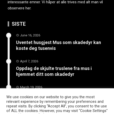
interessante emner. Vi håper at alle trives med alt man vil
observere her.
SISTE
June 16, 2026
Uventet husgjest Mus som skadedyr kan
koste deg tusenvis
April 7, 2026
Oppdag de skjulte truslene fra mus i
hjemmet ditt som skadedyr
March 19, 2026
Slik vedlikeholder du tilhengeren for
We use cookies on our website to give you the most
langvarig bruk
relevant experience by remembering your preferences and
repeat visits. By clicking “Accept All”, you consent to the use
of ALL the cookies. However, you may visit "Cookie Settings"