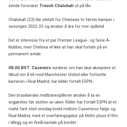
sende forsvarer
Trevoh Chalobah
ut på lån.
Chalobah (23) ble utelatt for Chelseas to første kamper i
sesongen 2022-23 og ønsker å dra for mer spilletid.
Det er interesse fra et par Premier League- og Serie A-
klubber, men Chelsea vil ikke at han skal forlate på en
permanent avtale.
08.00 BST: Casemiro
vurderer om han skal akseptere et
tilbud om å bli med Manchester United eller fortsette
karrieren i Real Madrid, har kilder fortalt ESPN.
Den brasilianske midtbanespilleren ønsker å ta en
avgjørelse før slutten av uken. Kilder har fortalt ESPN at et
møte fant sted onsdag kveld mellom Casemiros følge og
Real Madrid, med
et overføringsgebyr på €60m pluss €10m
i tillegg
og en fireårsavtale på bordet.