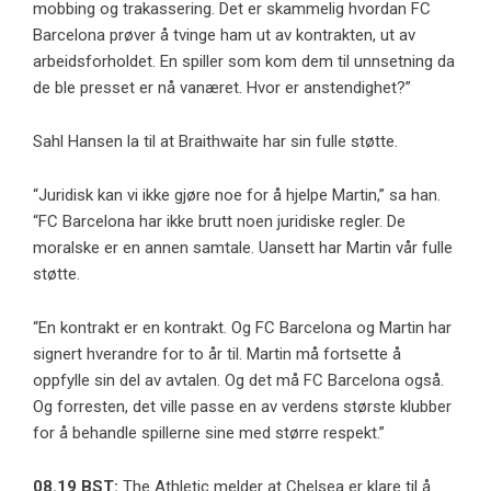
mobbing og trakassering. Det er skammelig hvordan FC
Barcelona prøver å tvinge ham ut av kontrakten, ut av
arbeidsforholdet. En spiller som kom dem til unnsetning da
de ble presset er nå vanæret. Hvor er anstendighet?”
Sahl Hansen la til at Braithwaite har sin fulle støtte.
“Juridisk kan vi ikke gjøre noe for å hjelpe Martin,” sa han.
“FC Barcelona har ikke brutt noen juridiske regler. De
moralske er en annen samtale. Uansett har Martin vår fulle
støtte.
“En kontrakt er en kontrakt. Og FC Barcelona og Martin har
signert hverandre for to år til. Martin må fortsette å
oppfylle sin del av avtalen. Og det må FC Barcelona også.
Og forresten, det ville passe en av verdens største klubber
for å behandle spillerne sine med større respekt.”
08.19 BST:
The Athletic melder at Chelsea er klare til å