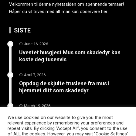
Velkommen til denne nyhetssiden om spennende temaer!
Håper du vil trives med alt man kan observere her.
SISTE
June 16, 2026
Uventet husgjest Mus som skadedyr kan
koste deg tusenvis
April 7, 2026
Oppdag de skjulte truslene fra mus i
hjemmet ditt som skadedyr
March 19, 2026
Slik vedlikeholder du tilhengeren for
We use cookies on our website to give you the most
langvarig bruk
relevant experience by remembering your preferences and
repeat visits. By clicking “Accept All”, you consent to the use
of ALL the cookies. However, you may visit "Cookie Settings"