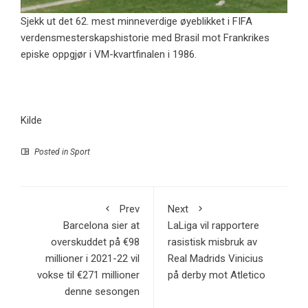
Sjekk ut det 62. mest minneverdige øyeblikket i FIFA
verdensmesterskapshistorie med Brasil mot Frankrikes
episke oppgjør i VM-kvartfinalen i 1986.
Kilde
Posted in
Sport
Prev
Next
Barcelona sier at
LaLiga vil rapportere
overskuddet på €98
rasistisk misbruk av
millioner i 2021-22 vil
Real Madrids Vinicius
vokse til €271 millioner
på derby mot Atletico
denne sesongen