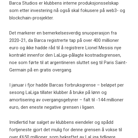
Barca Studios er klubbens interne produksjonsselskap
som etter investering nå også skal fokusere på web3- og
blockchain-prosjekter.
Det markerer en bemerkelsesverdig snuoperasjon fra
2020-21, da Barca registrerte tap på over 400 millioner
euro og ikke hadde råd til å registrere Lionel Messis nye
kontrakt innenfor den LaLiga-pålagte kostnadsgrensen,
noe som førte til at argentineren sluttet seg til Paris Saint-
Germain på en gratis overgang.
I januar i fjor hadde Barcas forbruksgrense – beløpet per
sesong LaLiga tillater klubber å bruke på lønn og
amortisering av overgangsgebyrer – falt til -144 millioner
euro, den eneste negative grensen i ligaen.
Imidlertid har salget av klubbens eiendeler og spådd
fortjeneste gjort det mulig for denne grensen å vokse til
over €650 millioner, som bekreftet av LaLiga tidligere