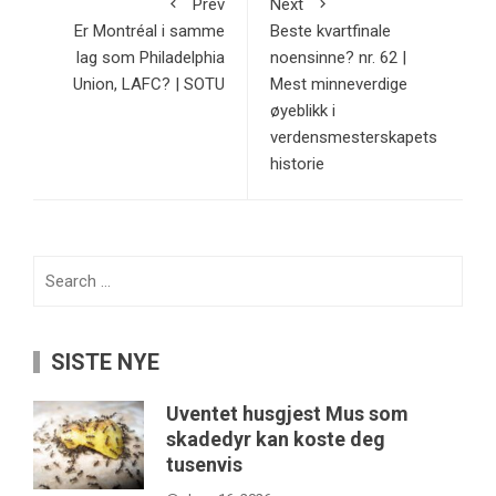
Prev
Next
Er Montréal i samme
Beste kvartfinale
lag som Philadelphia
noensinne? nr. 62 |
Union, LAFC? | SOTU
Mest minneverdige
øyeblikk i
verdensmesterskapets
historie
Search
for:
SISTE NYE
Uventet husgjest Mus som
skadedyr kan koste deg
tusenvis