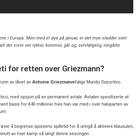
ene i Europa. Men med et øye på januar, er det mye sladder som
alt det siste om rykter, kommer, går og, selvfølgelig, inngåtte
ti for retten over Griezmann?
grunn av lånet av
Antoine Griezmann
ifølge Mundo Deportivo.
tico, med opsjon på en permanent avtale. Avtalen spesifiserte at
nt basis for €40 millioner hvis han var med i over halvparten av
ium.
ver å begrense spissens spilletid for å unngå å aktivere klausulen,
minutt av hver kamp så langt denne sesongen.