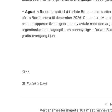
–
Agustin Rossi
er satt til å forlate Boca Juniors ette
på La Bombonera til desember 2026.
Cesar Luis Merlo
skuddstopperen ikke signere en ny avtale med den argent
argentinske landslagsspilleren sannsynligvis forlate Bu
gratis overgang i juni.
Kilde
Posted in
Sport
P
Verdensmesterskapets 101 mest minneverd