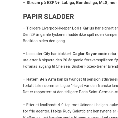
– Stream på ESPN+: LaLiga, Bundesliga, MLS, mer
PAPIR SLADDER
– Tidligere Liverpool-keeper
Loris Karius
har signert e
Den 29 år gamle tyskeren hadde ikke spilt noen kamper f
Besiktas siden den gang.
– Leicester City har blokkert
Caglar Soyuncu
sin retur
ute etter å signere den 26 år gamle forsvarsspilleren f
Fofanas avgang til Chelsea, ønsker Foxes-trener Bren
–
Hatem Ben Arfa
kan bli tvunget til pensjonisttilvære
forlatt Lille i sommer. Ligue 1-laget var den franske l
Det er rapportert at den tidligere Paris Saint-Germain-s
– Etter et knallhardt 4-0-tap mot Udinese i helgen, s
for frie agenter. I følge
Rudy Galetti
blant hensynene er
Giallorossi
må kanskje vente til overgangsvinduet i janua