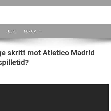
HELSE
MER OM
ge skritt mot Atletico Madrid
pilletid?