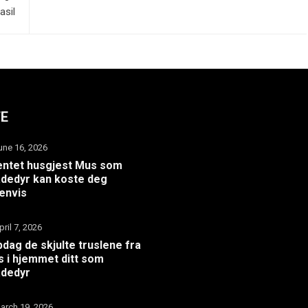
asil
TE
une 16, 2026
ntet husgjest Mus som
dedyr kan koste deg
envis
pril 7, 2026
dag de skjulte truslene fra
 i hjemmet ditt som
adedyr
arch 19, 2026