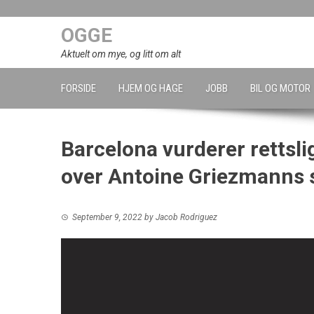
Skip
to
OGGE
content
Aktuelt om mye, og litt om alt
FORSIDE
HJEM OG HAGE
JOBB
BIL OG MOTOR
Barcelona vurderer rettsli
over Antoine Griezmanns s
September 9, 2022
by
Jacob Rodriguez