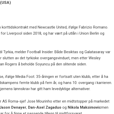
 (USA)
n korttidskontrakt med Newcastle United, ifølge
Fabrizio Romano
.
or Liverpool siden 2018, og har vært på utlån i Union Berlin og
 til Tyrkia, melder Football Insider. Både Besiktas og Galatasaray var
ør slutten av det tyrkiske overgangsvinduet, men etter Wesley
dan Rogers å beholde Soyuncu på den slitende siden.
lse, ifølge Media Foot. 35-åringen er fortsatt uten klubb, etter å ha
andskampens femte klubb på fem år, og hans 10. overgang i karrieren.
tjernens lønnskrav har gitt ham levedyktige alternativer.
øker AS Roma-sjef Jose Mourinho etter en midtstopper på markedet
Jason Denayer
,
Dan-Axel Zagaduo
og
Nikola Maksimovic
men
r for å finne et passende tillegg til midtforsvaret.