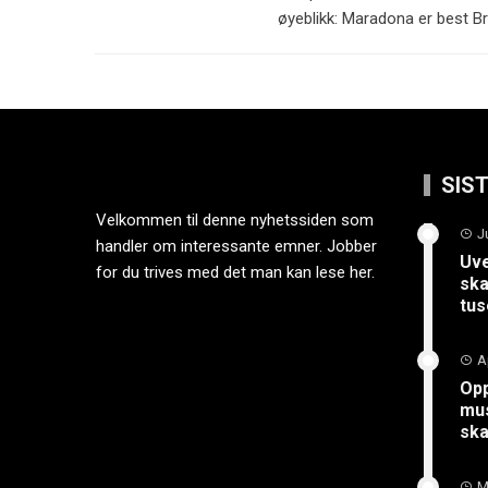
øyeblikk: Maradona er best Br
SIS
Velkommen til denne nyhetssiden som
J
handler om interessante emner. Jobber
Uve
for du trives med det man kan lese her.
ska
tus
A
Opp
mus
sk
M