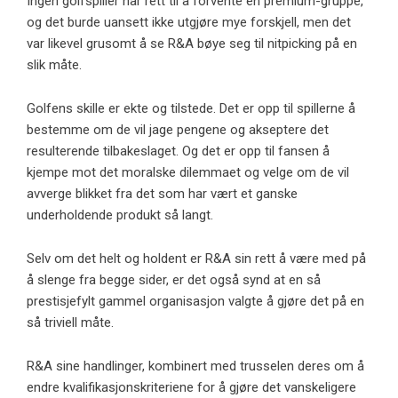
Ingen golfspiller har rett til å forvente en premium-gruppe,
og det burde uansett ikke utgjøre mye forskjell, men det
var likevel grusomt å se R&A bøye seg til nitpicking på en
slik måte.
Golfens skille er ekte og tilstede. Det er opp til spillerne å
bestemme om de vil jage pengene og akseptere det
resulterende tilbakeslaget. Og det er opp til fansen å
kjempe mot det moralske dilemmaet og velge om de vil
avverge blikket fra det som har vært et ganske
underholdende produkt så langt.
Selv om det helt og holdent er R&A sin rett å være med på
å slenge fra begge sider, er det også synd at en så
prestisjefylt gammel organisasjon valgte å gjøre det på en
så triviell måte.
R&A sine handlinger, kombinert med trusselen deres om å
endre kvalifikasjonskriteriene for å gjøre det vanskeligere