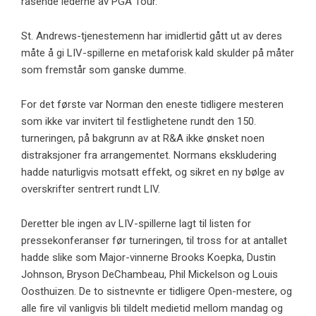
rasende lederne av PGA Tour.
St. Andrews-tjenestemenn har imidlertid gått ut av deres
måte å gi LIV-spillerne en metaforisk kald skulder på måter
som fremstår som ganske dumme.
For det første var Norman den eneste tidligere mesteren
som ikke var invitert til festlighetene rundt den 150.
turneringen, på bakgrunn av at R&A ikke ønsket noen
distraksjoner fra arrangementet. Normans ekskludering
hadde naturligvis motsatt effekt, og sikret en ny bølge av
overskrifter sentrert rundt LIV.
Deretter ble ingen av LIV-spillerne lagt til listen for
pressekonferanser før turneringen, til tross for at antallet
hadde slike som Major-vinnerne Brooks Koepka, Dustin
Johnson, Bryson DeChambeau, Phil Mickelson og Louis
Oosthuizen. De to sistnevnte er tidligere Open-mestere, og
alle fire vil vanligvis bli tildelt medietid mellom mandag og