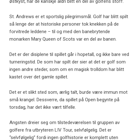
østkyst, har de kanskje aldri blitt en del av golfens stoff.
St. Andrews er et sportslig pilegrimsmål. Golf har blitt spilt
så lenge der at historiske personer tok knekken på de
forvitrede leddene – til og med den banebrytende
monarken Mary Queen of Scots var en del av banen.
Det er der disiplene til spillet går i hopetall, og ikke bare ved
turneringstid. De som har spilt der sier at det er golf som
ingen andre steder, som om en magisk trolldom har blitt
kastet over det gamle spillet.
Det er et slikt sted som, ærlig talt, burde være immun mot
små krangel. Dessverre, da spillet på Open begynte på
torsdag, har det ikke vært tilfelle.
Angsten dreier seg om tilstedeværelsen til gruppen av
golfere fra utbryteren LIV Tour, selvfølgelig. Det er
“selvfølgelig” fordi ingen golfhistorie er komplett uten