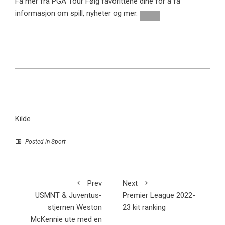
Få mer fra PGA Tour
Følg favorittene dine for å få
informasjon om spill, nyheter og mer.
Kilde
Posted in
Sport
Prev
Next
USMNT & Juventus-
Premier League 2022-
stjernen Weston
23 kit ranking
McKennie ute med en