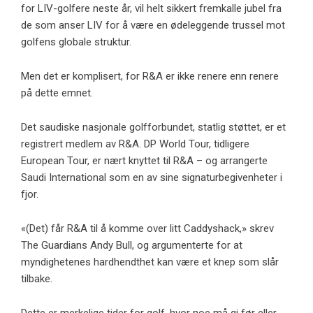
for LIV-golfere neste år, vil helt sikkert fremkalle jubel fra
de som anser LIV for å være en ødeleggende trussel mot
golfens globale struktur.
Men det er komplisert, for R&A er ikke renere enn renere
på dette emnet.
Det saudiske nasjonale golfforbundet, statlig støttet, er et
registrert medlem av R&A. DP World Tour, tidligere
European Tour, er nært knyttet til R&A – og arrangerte
Saudi International som en av sine signaturbegivenheter i
fjor.
«(Det) får R&A til å komme over litt Caddyshack,» skrev
The Guardians Andy Bull, og argumenterte for at
myndighetenes hardhendthet kan være et knep som slår
tilbake.
Dette er merkelige tider for golf, hvor noe må gi før eller