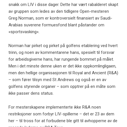
snakk om LIV i disse dager. Dette har vært rabalderet skapt
av gruppen som ledes av den tidligere Open-mesteren
Greg Norman, som er kontroversielt finansiert av Saudi-
Arabias suverene formuesfond blant påstander om
«sportsvasking».
Norman har pirket og pirket på golfens etablering ved hvert
trinn, og noen av kommentarene hans, spesielt til forsvar
for arbeidsgiverne hans, har rungende bommet på målet.
Men i det minste denne uken er det ikke oppkomlingligaen,
men den hellige organisasjonen til Royal and Ancient (R&A)
– som fører tilsyn med St Andrews og også er en av
golfens styrende organer – som opptrer på en måte som
ikke passer dens status.
For mesterskapene implementerte ikke R&A noen
restriksjoner som forbyr LIV-spillerne – det er 23 av dem
her – til tross for at forbudene ble gitt til avhopperne av de