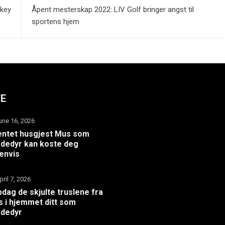
ckey
Åpent mesterskap 2022: LIV Golf bringer angst til
sportens hjem
TE
une 16, 2026
ntet husgjest Mus som
dedyr kan koste deg
envis
pril 7, 2026
dag de skjulte truslene fra
 i hjemmet ditt som
adedyr