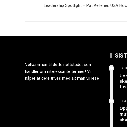
Leadership Spotlight – Pat Kelleher, USA Ho
SIS
Velkommen til dette nettstedet som
J
handler om interessante temaer! Vi
Uve
håper at dere trives med alt man vil lese
ska
.
tus
A
Opp
mus
sk