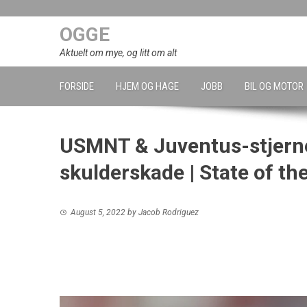
Skip
to
OGGE
content
Aktuelt om mye, og litt om alt
FORSIDE
HJEM OG HAGE
JOBB
BIL OG MOTOR
USMNT & Juventus-stjern
skulderskade | State of t
August 5, 2022
by
Jacob Rodriguez