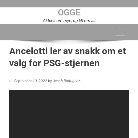
Skip
OGGE
to
content
Aktuelt om mye, og litt om alt
Ancelotti ler av snakk om et
valg for PSG-stjernen
September 13, 2022
by
Jacob Rodriguez