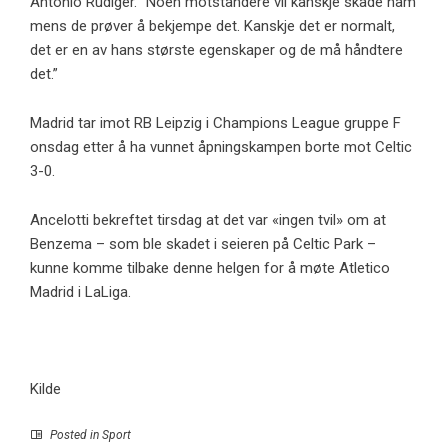
Antonio Rudiger. “Noen motstandere vil kanskje skade ham
mens de prøver å bekjempe det. Kanskje det er normalt,
det er en av hans største egenskaper og de må håndtere
det.”
Madrid tar imot RB Leipzig i Champions League gruppe F
onsdag etter å ha vunnet åpningskampen borte mot Celtic
3-0.
Ancelotti bekreftet tirsdag at det var «ingen tvil» om at
Benzema – som ble skadet i seieren på Celtic Park –
kunne komme tilbake denne helgen for å møte Atletico
Madrid i LaLiga.
Kilde
Posted in
Sport