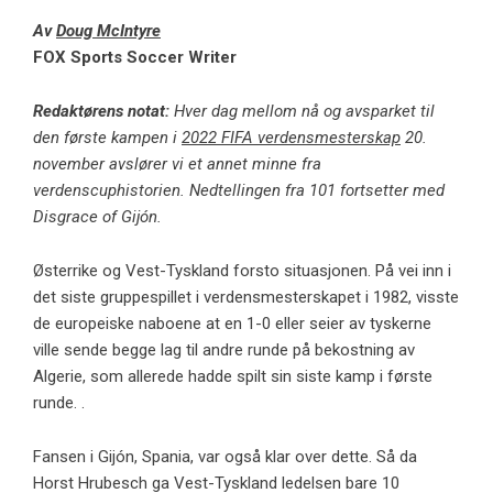
Av
Doug McIntyre
FOX Sports Soccer Writer
Redaktørens notat:
Hver dag mellom nå og avsparket til
den første kampen i
2022 FIFA verdensmesterskap
20.
november avslører vi et annet minne fra
verdenscuphistorien. Nedtellingen fra 101 fortsetter med
Disgrace of Gijón.
Østerrike og Vest-Tyskland forsto situasjonen. På vei inn i
det siste gruppespillet i verdensmesterskapet i 1982, visste
de europeiske naboene at en 1-0 eller seier av tyskerne
ville sende begge lag til andre runde på bekostning av
Algerie, som allerede hadde spilt sin siste kamp i første
runde. .
Fansen i Gijón, Spania, var også klar over dette. Så da
Horst Hrubesch ga Vest-Tyskland ledelsen bare 10