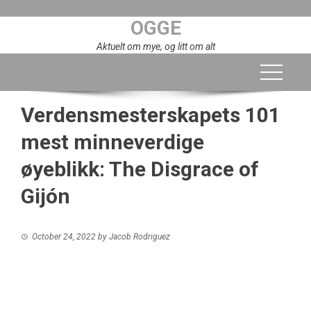
Skip
OGGE
to
content
Aktuelt om mye, og litt om alt
Verdensmesterskapets 101
mest minneverdige
øyeblikk: The Disgrace of
Gijón
October 24, 2022
by
Jacob Rodriguez