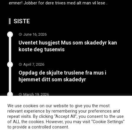
emner! Jobber for dere trives med alt man vil lese .
SISTE
June 16, 2026
Uventet husgjest Mus som skadedyr kan
koste deg tusenvis
April 7, 2026
Oppdag de skjulte truslene fra mus i
hjemmet ditt som skadedyr
March 19, 2026
Slik vedlikeholder du tilhengeren for
We use cookies on our website to give you the most
langvarig bruk
relevant experience by remembering your preferences and
repeat visits. By clicking “Accept All”, you consent to the use
of ALL the cookies. However, you may visit "Cookie Settings"
to provide a controlled consent.