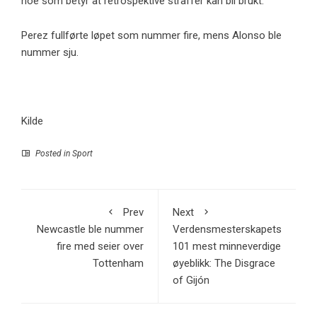
noe som betyr at retrospektive straffer kan bli brukt.
Perez fullførte løpet som nummer fire, mens Alonso ble
nummer sju.
Kilde
Posted in
Sport
Prev
Next
Newcastle ble nummer
Verdensmesterskapets
fire med seier over
101 mest minneverdige
Tottenham
øyeblikk: The Disgrace
of Gijón